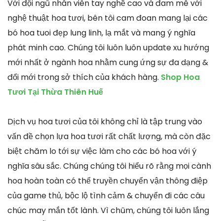
Với đội ngũ nhân viên tay nghề cao và đam mê với
nghệ thuật hoa tươi, bên tôi cam đoan mang lại các
bó hoa tuoi đẹp lung linh, lạ mắt và mang ý nghĩa
phát minh cao. Chúng tôi luôn luôn update xu hướng
mới nhất ở ngành hoa nhằm cung ứng sự đa dạng &
đổi mới trong sở thích của khách hàng.
Shop Hoa
Tươi Tại Thừa Thiên Huế
Dịch vụ hoa tươi của tôi không chỉ là tập trung vào
vấn đề chọn lựa hoa tươi rất chất lượng, mà còn đặc
biệt chăm lo tới sự việc làm cho các bó hoa với ý
nghĩa sâu sắc. Chúng chúng tôi hiểu rõ rằng mọi cành
hoa hoàn toàn có thể truyền chuyển vận thông điệp
của game thủ, bộc lộ tình cảm & chuyển đi các câu
chúc may mắn tốt lành. Vì chũm, chúng tôi luôn lắng