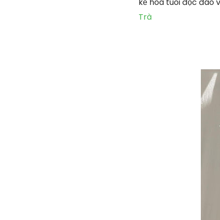
kế hoa tuoi độc đáo 
Trà