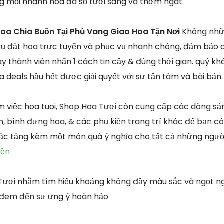
g mỗi nhành hoa đa số tươi sáng và thơm ngát.
oa Chia Buồn Tại Phú Vang Giao Hoa Tận Nơi
Không nhữn
ụ đặt hoa trực tuyến và phục vụ nhanh chóng, đảm bảo a
y thành viên nhấn 1 cách tin cậy & đúng thời gian. quý kh
 deals hầu hết được giải quyết với sự tận tâm và bài bản.
àm việc hoa tuoi, Shop Hoa Tươi còn cung cấp các dòng s
, bình đựng hoa, & các phụ kiện trang trí khác để bạn có 
oặc tặng kèm một món quà ý nghĩa cho tất cả những ngườ
iền
Tươi nhằm tìm hiểu khoảng không đầy màu sắc và ngọt ng
đem đến sự ưng ý hoàn hảo