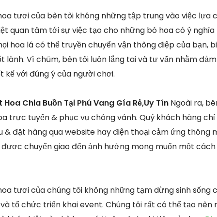
oa tươi của bên tôi không những tập trung vào việc lựa ch
t quan tâm tới sự việc tạo cho những bó hoa có ý nghĩa
mọi hoa lá có thể truyền chuyển vận thông điệp của bạn, b
ốt lành. Vì chũm, bên tôi luôn lắng tai và tư vấn nhằm đả
 kế với đúng ý của người chơi.
t Hoa Chia Buồn Tại Phú Vang Gía Rẻ,Uy Tín
Ngoài ra, bê
a trực tuyến & phục vụ chóng vánh. Quý khách hàng chỉ 
& đặt hàng qua website hay điện thoại cảm ứng thông mi
 được chuyển giao đến ảnh hưởng mong muốn một cách a
hoa tươi của chúng tôi không những tạm dừng sinh sống
à tổ chức triển khai event. Chúng tôi rất có thể tạo nên 