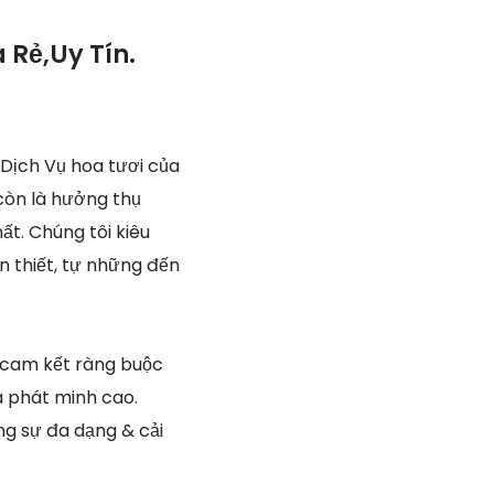
 Rẻ,Uy Tín.
Dịch Vụ hoa tươi của
còn là hưởng thụ
t. Chúng tôi kiêu
n thiết, tự những đến
i cam kết ràng buộc
a phát minh cao.
g sự đa dạng & cải