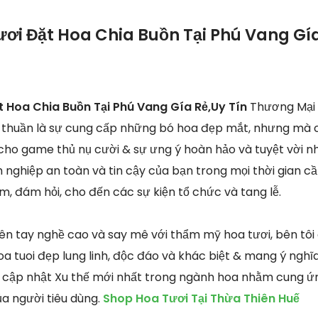
ươi Đặt Hoa Chia Buồn Tại Phú Vang Gía
t Hoa Chia Buồn Tại Phú Vang Gía Rẻ,Uy Tín
Thương Mại 
 thuần là sự cung cấp những bó hoa đẹp mắt, nhưng mà 
ho game thủ nụ cười & sự ưng ý hoàn hảo và tuyệt vời nhấ
 nghiệp an toàn và tin cậy của bạn trong mọi thời gian cầ
ệm, đám hỏi, cho đến các sự kiện tổ chức và tang lễ.
iên tay nghề cao và say mê với thẩm mỹ hoa tươi, bên tô
 tuoi đẹp lung linh, độc đáo và khác biệt & mang ý nghĩ
 cập nhật Xu thế mới nhất trong ngành hoa nhằm cung ứn
ủa người tiêu dùng.
Shop Hoa Tươi Tại Thừa Thiên Huế