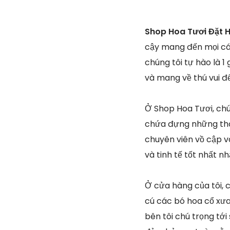
Shop Hoa Tươi Đặt H
cậy mang đến mọi cá 
chúng tôi tự hào là 
và mang về thú vui 
Ở Shop Hoa Tươi, chú
chứa đựng những thôn
chuyên viên vồ cập v
và tinh tế tốt nhất 
Ở cửa hàng của tôi, 
cú các bó hoa cổ xưa 
bên tôi chú trọng tới