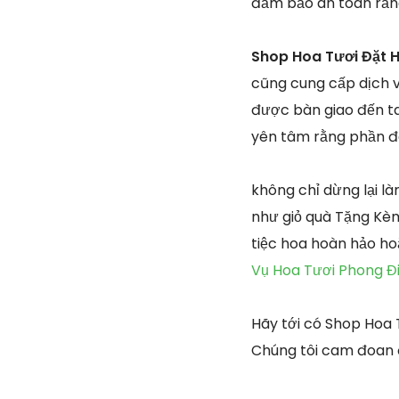
đảm bảo an toàn rằn
Shop Hoa Tươi Đặt H
cũng cung cấp dịch v
được bàn giao đến ta
yên tâm rằng phần đa
không chỉ dừng lại l
như giỏ quà Tặng Kèm
tiệc hoa hoàn hảo h
Vụ Hoa Tươi Phong Đ
Hãy tới có Shop Hoa 
Chúng tôi cam đoan 