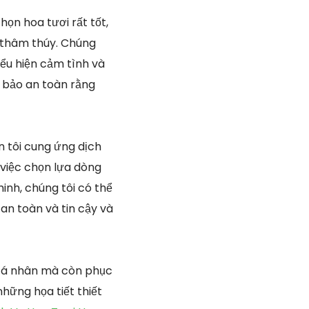
ọn hoa tươi rất tốt,
 thâm thúy. Chúng
iểu hiện cảm tình và
m bảo an toàn rằng
n tôi cung ứng dịch
việc chọn lựa dòng
nh, chúng tôi có thể
n toàn và tin cậy và
 cá nhân mà còn phục
những họa tiết thiết