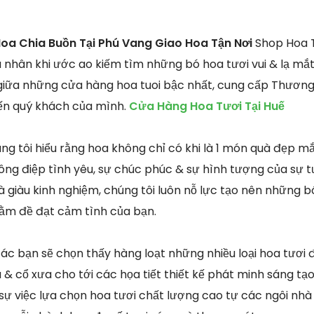
oa Chia Buồn Tại Phú Vang Giao Hoa Tận Nơi
Shop Hoa Tư
nhân khi ước ao kiếm tìm những bó hoa tươi vui & lạ mắ
1 giữa những cửa hàng hoa tuoi bậc nhất, cung cấp Thương 
đến quý khách của mình.
Cửa Hàng Hoa Tươi Tại Huế
ng tôi hiểu rằng hoa không chỉ có khi là 1 món quà đẹp 
g điệp tình yêu, sự chúc phúc & sự hình tượng của sự tư
à giàu kinh nghiệm, chúng tôi luôn nỗ lực tạo nên những b
nhằm đề đạt cảm tình của bạn.
các bạn sẽ chọn thấy hàng loạt những nhiều loại hoa tươi
& cổ xưa cho tới các họa tiết thiết kế phát minh sáng tạo
 sự việc lựa chọn hoa tươi chất lượng cao tự các ngôi nhà