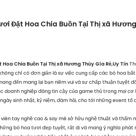
ươi Đặt Hoa Chia Buồn Tại Thị xã Hươn
t Hoa Chia Buồn Tại Thị xã Hương Thủy Gía Rẻ,Uy Tín
Th
 không chỉ có đơn giản là sự việc cung cấp các bó hoa bắ
mang đến mang lại bạn niềm vui và sự chấp thuận tuyệt đố
tác doanh nghiệp đáng tin cậy của game thủ trong mọi cơ h
gày sinh nhật, kỷ niệm, đám hỏi, cho tới những event tổ c
viên tay nghề cao & say mê sở hữu nghệ thuật và thẩm mỹ
ững bó hoa tươi đẹp tuyệt, rất dị và mang ý nghĩa phát 