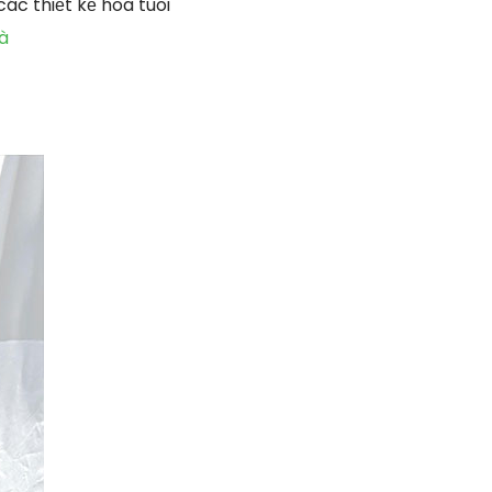
ác thiết kế hoa tuoi
à