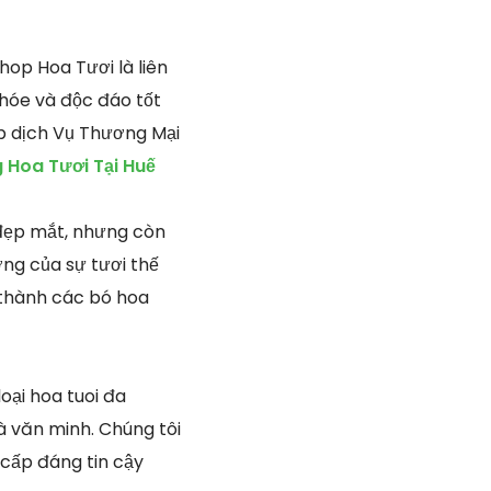
hop Hoa Tươi là liên
hóe và độc đáo tốt
ấp dịch Vụ Thương Mại
Hoa Tươi Tại Huế
 đẹp mắt, nhưng còn
ng của sự tươi thế
o thành các bó hoa
oại hoa tuoi đa
à văn minh. Chúng tôi
 cấp đáng tin cậy