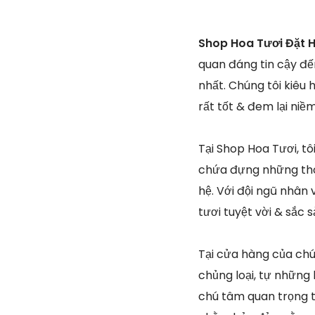
Shop Hoa Tươi Đặt H
quan đáng tin cậy đế
nhất. Chúng tôi kiêu
rất tốt & đem lại ni
Tại Shop Hoa Tươi, t
chứa đựng những thô
hệ. Với đội ngũ nhân 
tươi tuyệt vời & sắc
Tại cửa hàng của chún
chủng loại, tự những 
chú tâm quan trọng t