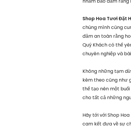
nhằm bảo đảm rằng m
Shop Hoa Tươi Đặt H
chúng mình cũng cun
đảm an toàn rằng hoa
Quý Khách có thể yên 
chuyên nghiệp và bài
Không những tạm dừn
kèm theo cũng như gi
thể tạo nên một buổi
cho tất cả những ng
Hãy tới với Shop Hoa
cam kết đưa về sự ch