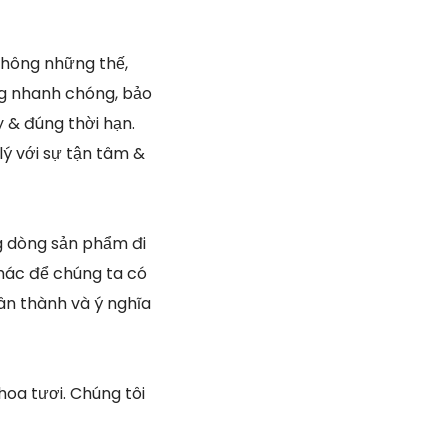
hông những thế,
ng nhanh chóng, bảo
 & đúng thời hạn.
lý với sự tận tâm &
g dòng sản phẩm đi
khác để chúng ta có
ân thành và ý nghĩa
oa tươi. Chúng tôi