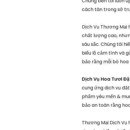
Chúng bên tôi luôn u
cách tân trong sở t
Dịch Vụ Thương Mại h
chất lượng cao, nhưn
sâu sắc. Chúng tôi h
biểu lộ cảm tình và g
bảo rằng mỗi bó hoa 
Dịch Vụ Hoa Tươi Đặ
cung ứng dịch vụ đặt
phẩm yêu mến & mua 
bảo an toàn rằng hoa
Thương Mại Dịch Vụ h