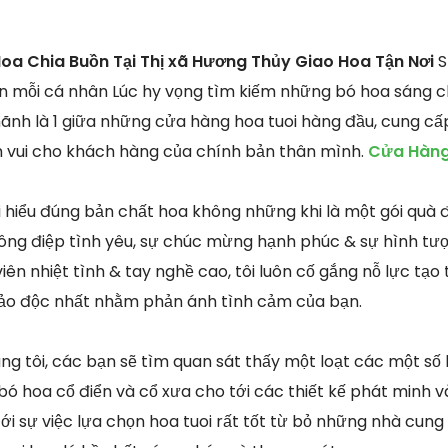
oa Chia Buồn Tại Thị xã Hương Thủy Giao Hoa Tận Nơi
S
n mỗi cá nhân Lúc hy vọng tìm kiếm những bó hoa sáng c
 hãnh là 1 giữa những cửa hàng hoa tuoi hàng đầu, cung c
ềm vui cho khách hàng của chính bản thân mình.
Cửa Hàng 
ôi hiểu đúng bản chất hoa không những khi là một gói quà
ng điệp tình yêu, sự chúc mừng hạnh phúc & sự hình tượ
viên nhiệt tình & tay nghề cao, tôi luôn cố gắng nỗ lực tạ
 sảo độc nhất nhằm phản ánh tình cảm của bạn.
g tôi, các bạn sẽ tìm quan sát thấy một loạt các một số l
bó hoa cổ điển và cổ xưa cho tới các thiết kế phát minh v
ới sự việc lựa chọn hoa tuoi rất tốt từ bỏ những nhà cung