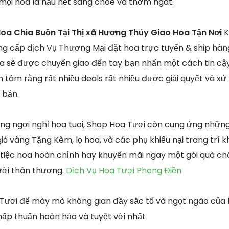
ọi hoa lá hầu hết sáng chóe và thơm ngát.
oa Chia Buồn Tại Thị xã Hương Thủy Giao Hoa Tận Nơi
K
g cấp dịch Vụ Thương Mại đặt hoa trực tuyến & ship hà
 sẽ được chuyển giao đến tay bạn nhấn một cách tin cậy
tâm rằng rất nhiều deals rất nhiều được giải quyết và xử 
 bản.
g ngơi nghỉ hoa tuoi, Shop Hoa Tươi còn cung ứng nhữn
ỏ vàng Tặng Kèm, lọ hoa, và các phụ khiếu nại trang trí 
 tiệc hoa hoàn chỉnh hay khuyến mãi ngay một gói quà ch
ười thân thương.
Dịch Vụ Hoa Tươi Phong Điền
 Tươi để mày mò không gian đầy sắc tố và ngọt ngào của h
ấp thuận hoàn hảo và tuyệt vời nhất