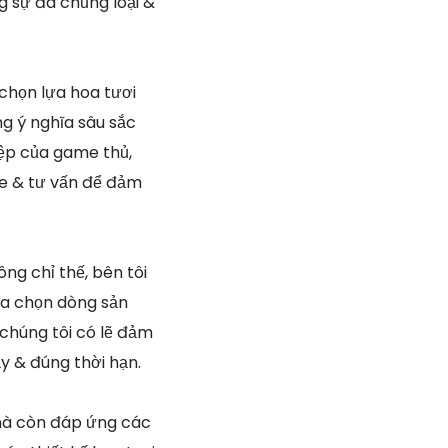
 sự đa chủng loại &
chọn lựa hoa tươi
g ý nghĩa sâu sắc
iệp của game thủ,
ghe & tư vấn để đảm
ông chỉ thế, bên tôi
ựa chọn dòng sản
chúng tôi có lẽ đảm
y & đúng thời hạn.
 mà còn đáp ứng các