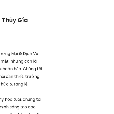
g Thủy Gía
ương Mại & Dịch Vụ
t mắt, nhưng còn là
i hoàn hảo. Chúng tôi
ội cần thiết, trường
hức & tang lễ.
 hoa tuoi, chúng tôi
minh sáng tạo cao.