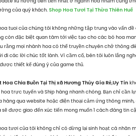
pdate xu hướng tiên tiến nhất ở ngành hoa nhằm cung ứng
rường của quý khách.
Shop Hoa Tươi Tại Thừa Thiên Huế
oa tuoi của chúng tôi không những tập trung vào vấn đề 
g còn đặc biệt quan tâm tới việc tạo cho các bó hoa man
iểu rằng mọi nhành hoa có thể truyền chuyên chở thông đ
ửi đi các lời chúc tốt lành. Vì cầm cố, bên tôi luôn lắng n
được thiết kế đúng ý của game thủ.
t Hoa Chia Buồn Tại Thị xã Hương Thủy Gía Rẻ,Uy Tín
kh
 hoa trực tuyến và Ship hàng nhanh chóng. Bạn chỉ cần l
hàng qua website hoặc điện thoại cảm ứng thông minh, 
 sẽ được giao đến xúc tiến mong muốn 1 cách đáng tin cậ
oa tươi của tôi không chỉ có dừng lại sinh hoạt cá nhân