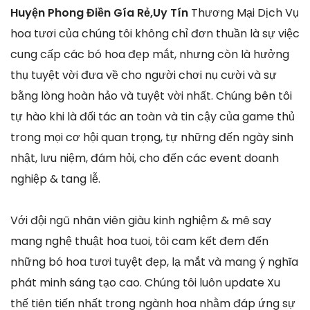
Huyện Phong Điền Gía Rẻ,Uy Tín
Thương Mại Dịch Vụ
hoa tươi của chúng tôi không chỉ đơn thuần là sự việc
cung cấp các bó hoa đẹp mắt, nhưng còn là hưởng
thụ tuyệt vời đưa về cho người chơi nụ cười và sự
bằng lòng hoàn hảo và tuyệt vời nhất. Chúng bên tôi
tự hào khi là đối tác an toàn và tin cậy của game thủ
trong mọi cơ hội quan trọng, tự những đến ngày sinh
nhật, lưu niệm, đám hỏi, cho đến các event doanh
nghiệp & tang lễ.
Với đội ngũ nhân viên giàu kinh nghiệm & mê say
mang nghệ thuật hoa tuoi, tôi cam kết đem đến
những bó hoa tươi tuyệt đẹp, lạ mắt và mang ý nghĩa
phát minh sáng tạo cao. Chúng tôi luôn update Xu
thế tiên tiến nhất trong ngành hoa nhằm đáp ứng sự