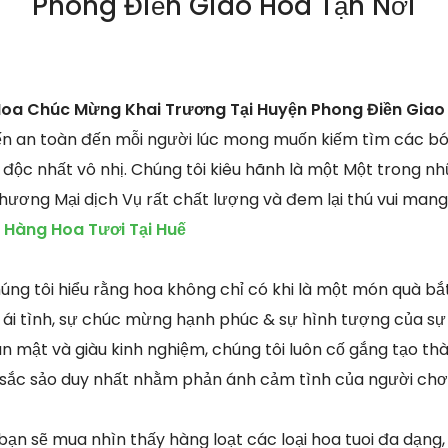
Phong Điền Giao Hoa Tận Nơi
Hoa Chúc Mừng Khai Trương Tại Huyện Phong Điền Giao
tiến an toàn đến mỗi người lúc mong muốn kiếm tìm các bó
 độc nhất vô nhị. Chúng tôi kiêu hãnh là một Một trong n
hương Mại dịch Vụ rất chất lượng và đem lại thú vui mang
Hàng Hoa Tươi Tại Huế
húng tôi hiểu rằng hoa không chỉ có khi là một món quà b
ái tình, sự chúc mừng hạnh phúc & sự hình tượng của sự v
ân mật và giàu kinh nghiệm, chúng tôi luôn cố gắng tạo th
và sắc sảo duy nhất nhằm phản ánh cảm tình của người chơi
 bạn sẽ mua nhìn thấy hàng loạt các loại hoa tuoi đa dạng