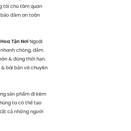
ng tôi chú tâm quan
để bảo đảm an toàn
 Hoa Tận Nơi
Ngoài
g nhanh chóng, đảm
oàn & đúng thời hạn.
m & bài bản và chuyên
òng sản phẩm đi kèm
húng ta có thể tạo
tất cả những người