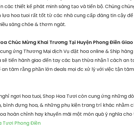
ến các thiết kế phát minh sáng tạo và tiến bộ. Chúng chú
n lựa hoa tuoi rất tốt từ các nhà cung cấp đáng tin cậy 
nhiều sáng chóe & thơm ngát.
Hoa Chúc Mừng Khai Trương Tại Huyện Phong Điền Giao
 cung ứng Thương Mại dịch Vụ đặt hoa online & Ship hàn
 sẽ tiến hành giao đến tay các bạn thừa nhận 1 cách an t
 an tâm rằng phần lớn deals mọi đc xử lý với việc tận tâ
nghỉ ngơi hoa tuoi, Shop Hoa Tươi còn cung ứng những d
, bình đựng hoa, & những phụ kiện trang trí khác nhằm c
hoa hoàn chỉnh hay khuyến mãi một món quà ý nghĩa cho 
a Tươi Phong Điền