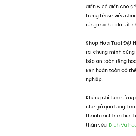
điển & cổ điển cho đ
trọng tới sự việc chọ
rằng mỗi hoa lá rất 
Shop Hoa Tươi Đặt 
ra, chúng mình cũng
bảo an toàn rằng hoa
Bạn hoàn toàn có thể
nghiệp.
Không chỉ tạm dừng 
như giỏ quà tặng kèm
thành một bữa tiệc 
thân yêu.
Dịch Vụ Ho