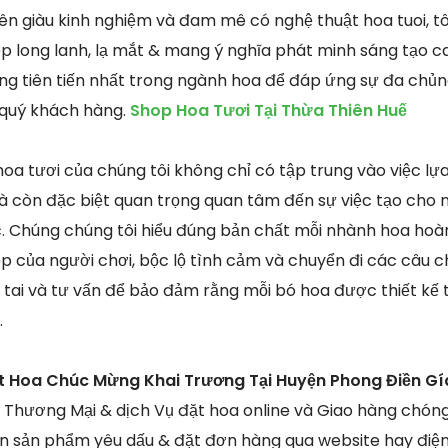
iên giàu kinh nghiệm và đam mê có nghệ thuật hoa tuoi, 
p long lanh, lạ mắt & mang ý nghĩa phát minh sáng tạo c
ng tiên tiến nhất trong ngành hoa để đáp ứng sự đa chủng
 quý khách hàng.
Shop Hoa Tươi Tại Thừa Thiên Huế
oa tươi của chúng tôi không chỉ có tập trung vào việc lựa
 còn đặc biệt quan trọng quan tâm đến sự việc tạo cho 
c. Chúng chúng tôi hiểu đúng bản chất mỗi nhành hoa hoà
 của người chơi, bộc lộ tình cảm và chuyển đi các câu chú
ng tai và tư vấn để bảo đảm rằng mỗi bó hoa được thiết k
.
t Hoa Chúc Mừng Khai Trương Tại Huyện Phong Điền Gí
g Thương Mại & dịch Vụ đặt hoa online và Giao hàng chón
ọn sản phẩm yêu dấu & đặt đơn hàng qua website hay điện 