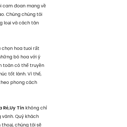
tôi cam đoan mang về
ao. Chúng chúng tôi
 loại và cách tân
 chọn hoa tuoi rất
những bó hoa với ý
n toàn có thể truyền
c tốt lành. Vì thế,
ế theo phong cách
a Rẻ,Uy Tín
không chỉ
g vánh. Quý khách
thoại, chúng tôi sẽ