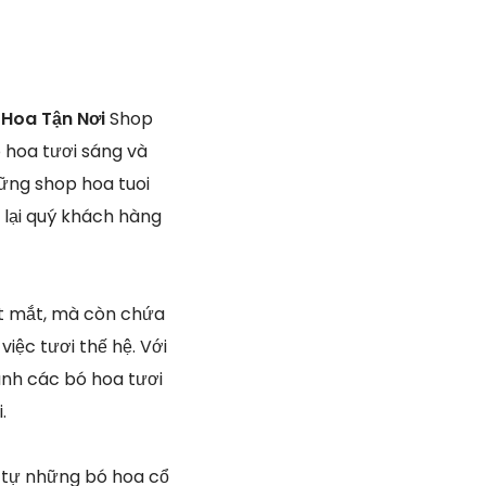
 Hoa Tận Nơi
Shop
 hoa tươi sáng và
hững shop hoa tuoi
 lại quý khách hàng
ắt mắt, mà còn chứa
iệc tươi thế hệ. Với
ành các bó hoa tươi
.
, tự những bó hoa cổ