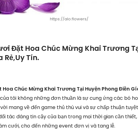
https://alo.flowers/
ươi Đặt Hoa Chúc Mừng Khai Trương T
 Rẻ,Uy Tín.
t Hoa Chúc Mừng Khai Trương Tại Huyện Phong Điền Gí
của tôi không những đơn thuần là sự cung ứng các bó ho
vời mang về đến game thủ thú vui và sự chấp thuận tuyệt 
đối tác đáng tin cậy của bạn trong mọi thời gian cần thiế
đám cưới, cho đến những event đơn vị và tang lễ.