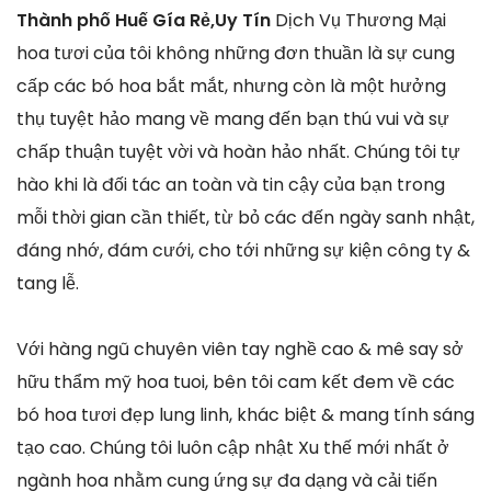
Thành phố Huế Gía Rẻ,Uy Tín
Dịch Vụ Thương Mại
hoa tươi của tôi không những đơn thuần là sự cung
cấp các bó hoa bắt mắt, nhưng còn là một hưởng
thụ tuyệt hảo mang về mang đến bạn thú vui và sự
chấp thuận tuyệt vời và hoàn hảo nhất. Chúng tôi tự
hào khi là đối tác an toàn và tin cậy của bạn trong
mỗi thời gian cần thiết, từ bỏ các đến ngày sanh nhật,
đáng nhớ, đám cưới, cho tới những sự kiện công ty &
tang lễ.
Với hàng ngũ chuyên viên tay nghề cao & mê say sở
hữu thẩm mỹ hoa tuoi, bên tôi cam kết đem về các
bó hoa tươi đẹp lung linh, khác biệt & mang tính sáng
tạo cao. Chúng tôi luôn cập nhật Xu thế mới nhất ở
ngành hoa nhằm cung ứng sự đa dạng và cải tiến