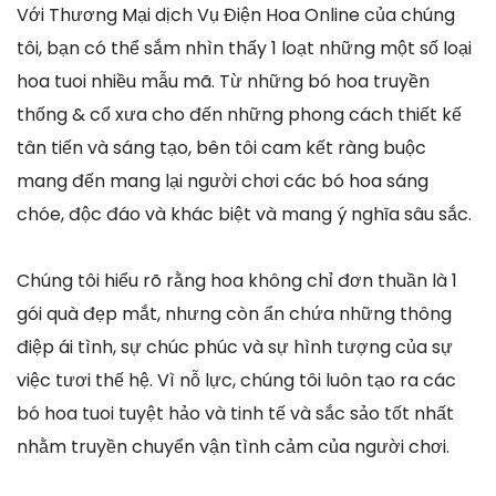
Với Thương Mại dịch Vụ Điện Hoa Online của chúng
tôi, bạn có thể sắm nhìn thấy 1 loạt những một số loại
hoa tuoi nhiều mẫu mã. Từ những bó hoa truyền
thống & cổ xưa cho đến những phong cách thiết kế
tân tiến và sáng tạo, bên tôi cam kết ràng buộc
mang đến mang lại người chơi các bó hoa sáng
chóe, độc đáo và khác biệt và mang ý nghĩa sâu sắc.
Chúng tôi hiểu rõ rằng hoa không chỉ đơn thuần là 1
gói quà đẹp mắt, nhưng còn ẩn chứa những thông
điệp ái tình, sự chúc phúc và sự hình tượng của sự
việc tươi thế hệ. Vì nỗ lực, chúng tôi luôn tạo ra các
bó hoa tuoi tuyệt hảo và tinh tế và sắc sảo tốt nhất
nhằm truyền chuyển vận tình cảm của người chơi.