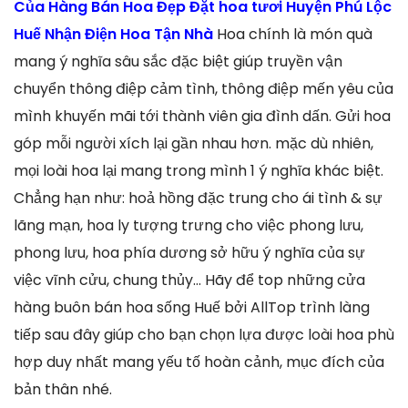
Của Hàng Bán Hoa Đẹp Đặt hoa tươi Huyện Phú Lộc
Huế Nhận Điện Hoa Tận Nhà
Hoa chính là món quà
mang ý nghĩa sâu sắc đặc biệt giúp truyền vận
chuyển thông điệp cảm tình, thông điệp mến yêu của
mình khuyến mãi tới thành viên gia đình dấn. Gửi hoa
góp mỗi người xích lại gần nhau hơn. mặc dù nhiên,
mọi loài hoa lại mang trong mình 1 ý nghĩa khác biệt.
Chẳng hạn như: hoả hồng đặc trung cho ái tình & sự
lãng mạn, hoa ly tượng trưng cho việc phong lưu,
phong lưu, hoa phía dương sở hữu ý nghĩa của sự
việc vĩnh cửu, chung thủy… Hãy để top những cửa
hàng buôn bán hoa sống Huế bởi AllTop trình làng
tiếp sau đây giúp cho bạn chọn lựa được loài hoa phù
hợp duy nhất mang yếu tố hoàn cảnh, mục đích của
bản thân nhé.