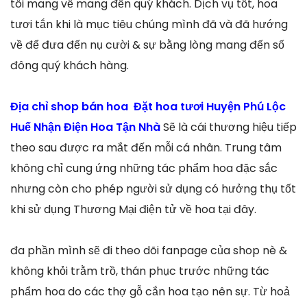
tôi mang về mang đến quý khách. Dịch vụ tốt, hoa
tươi tắn khi là mục tiêu chúng mình đã và đã hướng
về để đưa đến nụ cười & sự bằng lòng mang đến số
đông quý khách hàng.
Địa chỉ shop bán hoa Đặt hoa tươi Huyện Phú Lộc
Huế Nhận Điện Hoa Tận Nhà
Sẽ là cái thương hiệu tiếp
theo sau được ra mắt đến mỗi cá nhân. Trung tâm
không chỉ cung ứng những tác phẩm hoa đặc sắc
nhưng còn cho phép người sử dụng có hưởng thụ tốt
khi sử dụng Thương Mại điện tử về hoa tại đây.
đa phần mình sẽ đi theo dõi fanpage của shop nè &
không khỏi trằm trồ, thán phục trước những tác
phẩm hoa do các thợ gỗ cắn hoa tạo nên sự. Từ hoả