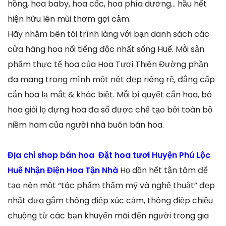
hồng, hoa baby, hoa cốc, hoa phía dương… hầu hết
hiện hữu lên mùi thơm gợi cảm.
Hãy nhằm bên tôi trình làng với bạn danh sách các
cửa hàng hoa nổi tiếng độc nhất sống Huế. Mỗi sản
phẩm thực tế hoa của Hoa Tươi Thiên Đường phần
đa mang trong mình một nét đẹp riêng rẽ, đẳng cấp
cắn hoa lạ mắt & khác biệt. Mỗi bí quyết cắn hoa, bó
hoa giỏi lọ đựng hoa đa số được chế tạo bởi toàn bộ
niềm ham của người nhà buôn bán hoa.
Địa chỉ shop bán hoa Đặt hoa tươi Huyện Phú Lộc
Huế Nhận Điện Hoa Tận Nhà
Họ dồn hết tận tâm để
tạo nên một “tác phẩm thẩm mỹ và nghệ thuật” đẹp
nhất đưa gắm thông điệp xúc cảm, thông điệp chiều
chuộng từ các bạn khuyến mãi đến người trong gia