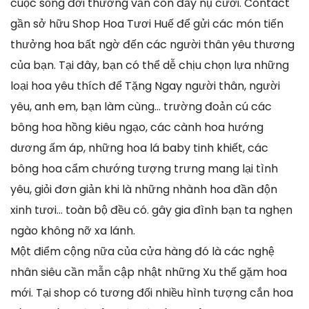
cuộc sống đời thường vẫn còn đấy nụ cười. Contact
gần sở hữu Shop Hoa Tươi Huế để gửi các món tiến
thưởng hoa bất ngờ đến các người thân yêu thương
của bạn. Tại đây, bạn có thể dễ chịu chọn lựa những
loại hoa yêu thích để Tặng Ngay người thân, người
yêu, anh em, bạn làm cùng… trường đoản cú các
bông hoa hồng kiêu ngạo, các cành hoa hướng
dương ấm áp, những hoa lá baby tinh khiết, các
bông hoa cẩm chướng tượng trưng mang lại tình
yêu, giỏi đơn giản khi là những nhành hoa đần độn
xinh tươi… toàn bộ đều có. gây gia đình bạn ta nghẹn
ngào không nỡ xa lánh.
Một điểm cộng nữa của cửa hàng đó là các nghệ
nhân siêu cần mẫn cập nhật những Xu thế gặm hoa
mới. Tại shop có tương đối nhiều hình tượng cắn hoa