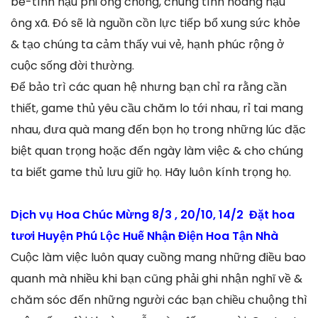
bè-tình hậu phi ông chồng, chung tình hoàng hậu
ông xã. Đó sẽ là nguồn cồn lực tiếp bổ xung sức khỏe
& tạo chúng ta cảm thấy vui vẻ, hạnh phúc rộng ở
cuộc sống đời thường.
Để bảo trì các quan hệ nhưng bạn chỉ ra rằng cần
thiết, game thủ yêu cầu chăm lo tới nhau, rỉ tai mang
nhau, đưa quà mang đến bọn họ trong những lúc đặc
biệt quan trọng hoặc đến ngày làm việc & cho chúng
ta biết game thủ lưu giữ họ. Hãy luôn kính trọng họ.
Dịch vụ Hoa Chúc Mừng 8/3 , 20/10, 14/2 Đặt hoa
tươi Huyện Phú Lộc Huế Nhận Điện Hoa Tận Nhà
Cuộc làm việc luôn quay cuồng mang những điều bao
quanh mà nhiều khi bạn cũng phải ghi nhận nghĩ về &
chăm sóc đến những người các bạn chiều chuộng thì