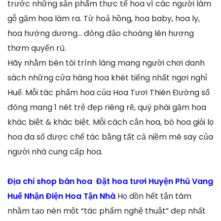
trước những sản phẩm thực tế hoa vì các người làm
gỗ gặm hoa làm ra. Từ hoả hồng, hoa baby, hoa ly,
hoa hướng dương… đông đảo choàng lên hương
thơm quyến rũ.
Hãy nhằm bên tôi trình làng mang người chơi danh
sách những cửa hàng hoa khét tiếng nhất ngơi nghỉ
Huế. Mỗi tác phẩm hoa của Hoa Tươi Thiên Đường số
đông mang 1 nét trẻ đẹp riêng rẽ, quý phái gặm hoa
khác biệt & khác biệt. Mỗi cách cắn hoa, bó hoa giỏi lọ
hoa đa số được chế tác bằng tất cả niềm mê say của
người nhà cung cấp hoa.
Địa chỉ shop bán hoa Đặt hoa tươi Huyện Phú Vang
Huế Nhận Điện Hoa Tận Nhà
Họ dồn hết tận tâm
nhằm tạo nên một “tác phẩm nghệ thuật” đẹp nhất