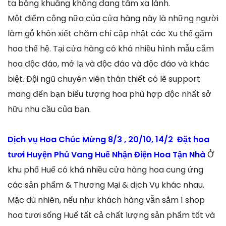
ta bâng khuâng không đang tâm xa lánh.
Một điểm cộng nữa của cửa hàng này là những người
làm gỗ khôn xiết chăm chỉ cập nhật các Xu thế gặm
hoa thế hệ. Tại cửa hàng có khá nhiều hình mẫu cắm
hoa độc đáo, mớ lạ và độc đáo và độc đáo và khác
biệt. Đội ngũ chuyên viên thân thiết có lẽ support
mang đến bạn biểu tượng hoa phù hợp độc nhất sở
hữu nhu cầu của bạn.
Dịch vụ Hoa Chúc Mừng 8/3 , 20/10, 14/2 Đặt hoa
tươi Huyện Phú Vang Huế Nhận Điện Hoa Tận Nhà
Ở
khu phố Huế có khá nhiều cửa hàng hoa cung ứng
các sản phẩm & Thương Mại & dịch Vụ khác nhau.
Mặc dù nhiên, nếu như khách hàng vẫn sắm 1 shop
hoa tươi sống Huế tất cả chất lượng sản phẩm tốt và