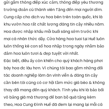
gửi gắm thông điệp xúc cảm, thông điệp yêu thương
trường đoản cú thành viên Tặng đến mọi người dìm.
Cung cấp cho dịch vụ hoa bên trên toàn quốc, khi là
khu vườn hoa rất chất lượng đáng tin cậy nhiều năm.
Hoa được nhập khẩu mỗi buổi sáng sớm trước khi
mọi cá nhân thức dậy. Cửa hàng hoa tuoi tại Huế luôn
luôn thống kê con số hoa nhập trong ngày nhằm bảo
đảm hoa luôn tươi & đẹp tuyệt vời nhất.
Đặc biệt, điều ấy còn khiến cho quý khách hàng phơi
bày hoa đc lâu hơn. Vì chúng tôi bao gồm những đối
tác doanh nghiệp làm ăn vĩnh viễn & đáng tin cậy
cần bên tôi cũng có cơ hội tầm mức giá bèo & không
thay đổi mang đến quý khách. Tình yêu khi là bảo bối
vô bảng giá mà thượng đế ban bộ quà tặng kèm
theo, Hoa Cung Đình Huế đã đem lại mang lại mỗi cá