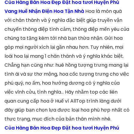
Của Hàng Bán Hoa Đẹp Đặt hoa tươi Huyện Phú
Vang Huế Nhận Điện Hoa Tận Nhà
Hoa là món quà
với chân thành và ý nghĩa đặc biệt giúp truyền vận
chuyển thông điệp tình cảm, thông điệp mến yêu của
chúng ta tặng kèm tới nhà bạn thừa nhận. Gửi hoa
góp mọi người xích lại gần nhau hơn. Tuy nhiên, mọi
loài hoa lại mang 1 chân thành và ý nghĩa khác biệt.
Chẳng hạn cũng như: huê hồng tượng trưng mang lại
tình ái và sự thơ mộng, hoa cốc tượng trưng cho việc
phú quý, no ấm, hoa hướng dương có ý nghĩa của
việc vĩnh cửu, tình nghĩa… Hãy nhằm top các liên
quan cung cấp hoa ở Huế vì AllTop trình làng dưới
đây giúp bạn chọn lựa được loại hoa phù hợp nhất có
thực trạng, mục đích của bản thân mình nhé.
Của Hàng Bán Hoa Đẹp Đặt hoa tươi Huyện Phú