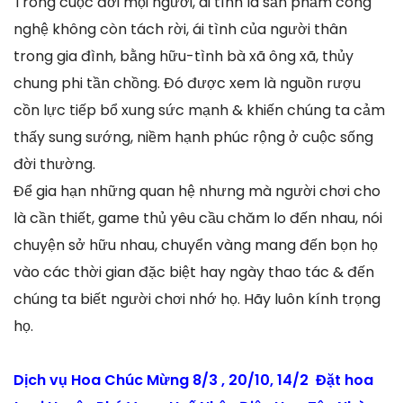
Trong cuộc đời mọi người, ái tình là sản phẩm công
nghệ không còn tách rời, ái tình của người thân
trong gia đình, bằng hữu-tình bà xã ông xã, thủy
chung phi tần chồng. Đó được xem là nguồn rượu
cồn lực tiếp bổ xung sức mạnh & khiến chúng ta cảm
thấy sung sướng, niềm hạnh phúc rộng ở cuộc sống
đời thường.
Để gia hạn những quan hệ nhưng mà người chơi cho
là cần thiết, game thủ yêu cầu chăm lo đến nhau, nói
chuyện sở hữu nhau, chuyển vàng mang đến bọn họ
vào các thời gian đặc biệt hay ngày thao tác & đến
chúng ta biết người chơi nhớ họ. Hãy luôn kính trọng
họ.
Dịch vụ Hoa Chúc Mừng 8/3 , 20/10, 14/2 Đặt hoa