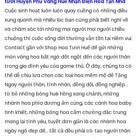
tươi Huyện Phú Vang Huế Nhận Điện Hoa Tận Nhà
Cuộc sinh hoạt luôn luôn quay cuồng có những điều
xung quanh mà nhiều lúc bạn cũng phải biết nghĩ về
và chăm sóc tới những mọi người mọi người chiều
chuộng thì cuộc sống đời thường vẫn tồn tại niềm vui.
Contact gần với Shop Hoa Tươi Huế để gửi những
món vàng hoa bất ngờ đột ngột đến các người thân
trong gia đình yêu của game thủ. Ở đây, chúng ta có
thể dễ chịu lựa chọn các loại hoa mếm mộ để Tặng
Ngay người thân, tình nhân, đồng đội, đồng nghiệp…
từ bỏ những bông huê hồng sang chảnh, những
nhành hoa phía dương ấm cúng, các cành hoa baby
tinh khiết, những bông hoa cẩm chướng đặc trung
mang lại tình yêu, tuyệt đơn giản là các nhành hoa
ngây ngô đẹp đẽ… tất cả đều phải có. tạo người thân