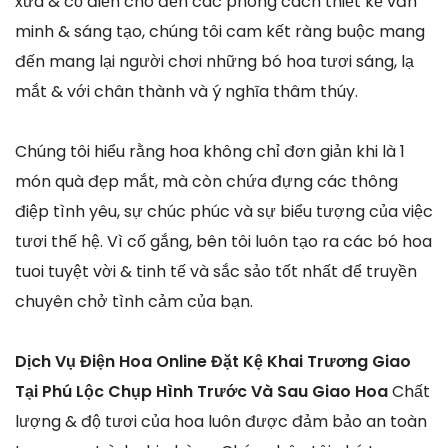
xưa & cổ điển cho đến các phong cách thiết kế văn
minh & sáng tạo, chúng tôi cam kết ràng buộc mang
đến mang lại người chơi những bó hoa tươi sáng, lạ
mắt & với chân thành và ý nghĩa thâm thúy.
Chúng tôi hiểu rằng hoa không chỉ đơn giản khi là 1
món quà đẹp mắt, mà còn chứa đựng các thông
điệp tình yêu, sự chúc phúc và sự biểu tượng của việc
tươi thế hệ. Vì cố gắng, bên tôi luôn tạo ra các bó hoa
tuoi tuyệt vời & tinh tế và sắc sảo tốt nhất để truyền
chuyên chở tình cảm của bạn.
Dịch Vụ Điện Hoa Online Đặt Kệ Khai Trương Giao
Tại Phú Lộc Chụp Hình Trước Và Sau Giao Hoa
Chất
lượng & độ tươi của hoa luôn được đảm bảo an toàn