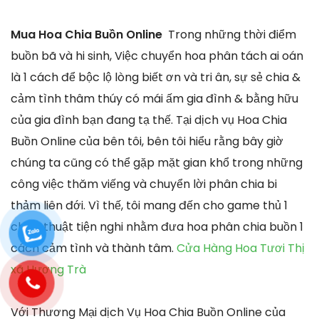
Mua Hoa Chia Buồn Online
Trong những thời điểm
buồn bã và hi sinh, Việc chuyển hoa phân tách ai oán
là 1 cách để bộc lộ lòng biết ơn và tri ân, sự sẻ chia &
cảm tình thâm thúy có mái ấm gia đình & bằng hữu
của gia đình bạn đang tạ thế. Tại dịch vụ Hoa Chia
Buồn Online của bên tôi, bên tôi hiểu rằng bây giờ
chúng ta cũng có thể gặp mặt gian khổ trong những
công việc thăm viếng và chuyển lời phân chia bi
thảm liên đới. Vì thế, tôi mang đến cho game thủ 1
chiến thuật tiện nghi nhằm đưa hoa phân chia buồn 1
cách cảm tình và thành tâm.
Cửa Hàng Hoa Tươi Thị
xã Hương Trà
Với Thương Mại dịch Vụ Hoa Chia Buồn Online của