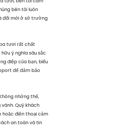
a tươi, bên tôi cam
húng bên tôi luôn
à đổi mới ở sở trường
oa tươi rất chất
 hữu ý nghĩa sâu sắc
ng điệp của bạn, biểu
support để đảm bảo
Không những thế,
g vánh. Quý khách
 hoặc điện thoại cảm
cách an toàn và tin