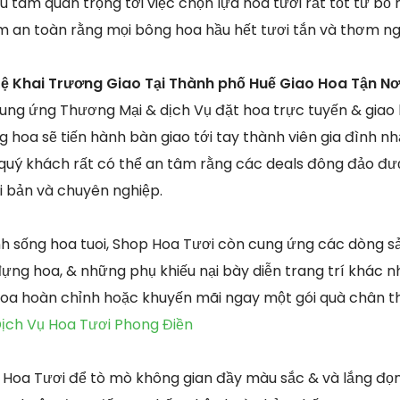
hú tâm quan trọng tới việc chọn lựa hoa tươi rất tốt từ b
m an toàn rằng mọi bông hoa hầu hết tươi tắn và thơm ng
ệ Khai Trương Giao Tại Thành phố Huế Giao Hoa Tận Nơ
ung ứng Thương Mại & dịch Vụ đặt hoa trực tuyến & giao
 hoa sẽ tiến hành bàn giao tới tay thành viên gia đình n
 quý khách rất có thể an tâm rằng các deals đông đảo được
ài bản và chuyên nghiệp.
inh sống hoa tuoi, Shop Hoa Tươi còn cung ứng các dòng
 đựng hoa, & những phụ khiếu nại bày diễn trang trí khác 
hoa hoàn chỉnh hoặc khuyến mãi ngay một gói quà chân t
ịch Vụ Hoa Tươi Phong Điền
Hoa Tươi để tò mò không gian đầy màu sắc & và lắng đọn