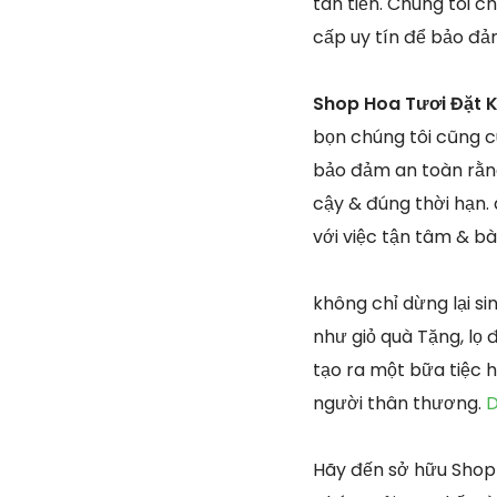
tân tiến. Chúng tôi c
cấp uy tín để bảo đả
Shop Hoa Tươi Đặt K
bọn chúng tôi cũng c
bảo đảm an toàn rằng
cậy & đúng thời hạn.
với việc tận tâm & b
không chỉ dừng lại s
như giỏ quà Tặng, lọ
tạo ra một bữa tiệc 
người thân thương.
D
Hãy đến sở hữu Shop 