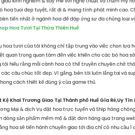
n giàu kinh nghiệm & say mê với nghệ thuật và thẩm mỹ ho
hoa tuoi đẹp tuyệt, rất dị & mang tính phát minh cao. C
 tiên tiến nhất ở ngành hoa để đáp ứng sự đa chủng loại v
hop Hoa Tươi Tại Thừa Thiên Huế
hoa tươi của tôi không chỉ tập trung vào việc chọn lựa h
ệt quan trọng quan tâm đến việc khiến cho các bó hoa sở
 tôi hiểu rằng mỗi cành hoa có thể truyền chuyên chở thô
 các câu chúc tốt đẹp. Vì gắng, bên tôi luôn lắng tai và 
hong cách thiết kế đúng ý của game thủ.
t Kệ Khai Trương Giao Tại Thành phố Huế Gía Rẻ,Uy Tín
ơng Mại & dịch Vụ đặt hoa trực tuyến và Ship hàng chón
ọn dòng sản phẩm mếm mộ & đặt đơn hàng qua trang web
ằng hoa sẽ tiến hành chuyển giao tới địa chỉ có nhu cầu 1 