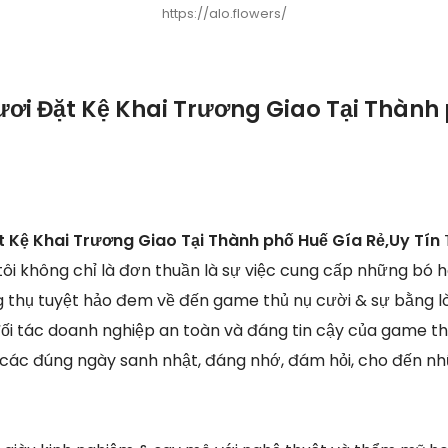
https://alo.flowers/
ươi Đặt Kệ Khai Trương Giao Tại Thành
t Kệ Khai Trương Giao Tại Thành phố Huế Gía Rẻ,Uy Tín
tôi không chỉ là đơn thuần là sự việc cung cấp những bó 
 thụ tuyệt hảo đem về đến game thủ nụ cười & sự bằng l
 đối tác doanh nghiệp an toàn và đáng tin cậy của game th
ỏ các đúng ngày sanh nhật, đáng nhớ, đám hỏi, cho đến 