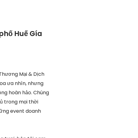
 phố Huế Gía
Thương Mại & Dịch
hoa ưa nhìn, nhưng
òng hoàn hảo. Chúng
ủ trong mọi thời
những event doanh