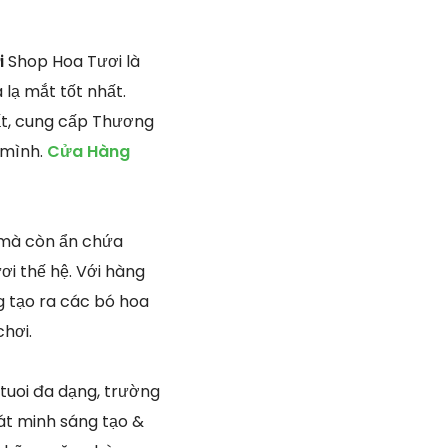
i
Shop Hoa Tươi là
 lạ mắt tốt nhất.
ất, cung cấp Thương
 mình.
Cửa Hàng
g mà còn ẩn chứa
i thế hệ. Với hàng
g tạo ra các bó hoa
chơi.
 tuoi đa dạng, trường
át minh sáng tạo &