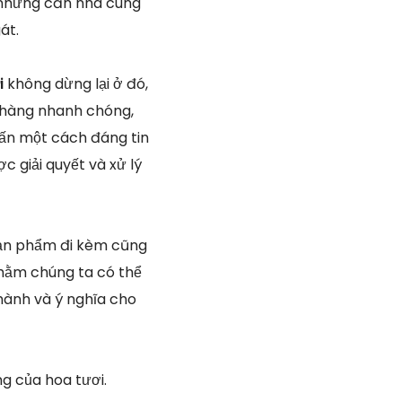
ỏ những căn nhà cung
át.
i
không dừng lại ở đó,
 hàng nhanh chóng,
hấn một cách đáng tin
 giải quyết và xử lý
 sản phẩm đi kèm cũng
nhằm chúng ta có thể
hành và ý nghĩa cho
g của hoa tươi.