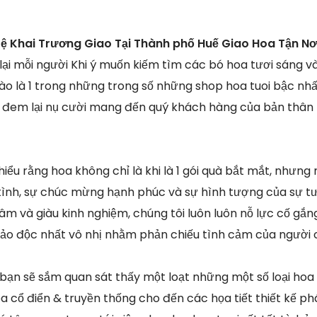
ệ Khai Trương Giao Tại Thành phố Huế Giao Hoa Tận Nơ
ại mỗi người Khi ý muốn kiếm tìm các bó hoa tươi sáng và
ào là 1 trong những trong số những shop hoa tuoi bậc nh
và đem lại nụ cười mang đến quý khách hàng của bản thân
hiểu rằng hoa không chỉ là khi là 1 gói quà bắt mắt, nhưn
tình, sự chúc mừng hạnh phúc và sự hình tượng của sự tươ
âm và giàu kinh nghiệm, chúng tôi luôn luôn nỗ lực cố gắn
 sảo độc nhất vô nhị nhằm phản chiếu tình cảm của người 
 bạn sẽ sắm quan sát thấy một loạt những một số loại hoa
 cổ điển & truyền thống cho đến các họa tiết thiết kế ph