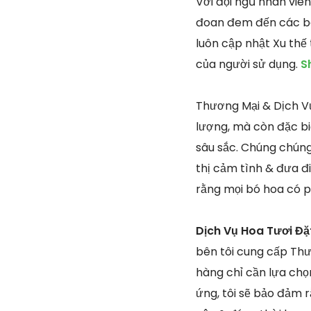
Với đội ngũ nhân viê
đoan đem đến các bó 
luôn cập nhật Xu thế
của người sử dụng.
S
Thương Mại & Dịch Vụ 
lượng, mà còn đặc bi
sâu sắc. Chúng chúng
thị cảm tình & đưa đi
rằng mọi bó hoa có p
Dịch Vụ Hoa Tươi Đặ
bên tôi cung cấp Thư
hàng chỉ cần lựa ch
ứng, tôi sẽ bảo đảm r