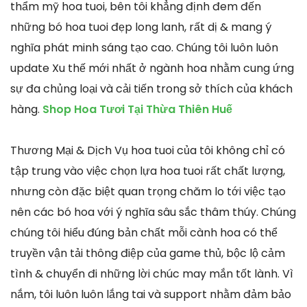
thẩm mỹ hoa tuoi, bên tôi khẳng định đem đến
những bó hoa tuoi đẹp long lanh, rất dị & mang ý
nghĩa phát minh sáng tạo cao. Chúng tôi luôn luôn
update Xu thế mới nhất ở ngành hoa nhằm cung ứng
sự đa chủng loại và cải tiến trong sở thích của khách
hàng.
Shop Hoa Tươi Tại Thừa Thiên Huế
Thương Mại & Dịch Vụ hoa tuoi của tôi không chỉ có
tập trung vào việc chọn lựa hoa tuoi rất chất lượng,
nhưng còn đặc biệt quan trọng chăm lo tới việc tạo
nên các bó hoa với ý nghĩa sâu sắc thâm thúy. Chúng
chúng tôi hiểu đúng bản chất mỗi cành hoa có thể
truyền vận tải thông điệp của game thủ, bộc lộ cảm
tình & chuyển đi những lời chúc may mắn tốt lành. Vì
nắm, tôi luôn luôn lắng tai và support nhằm đảm bảo