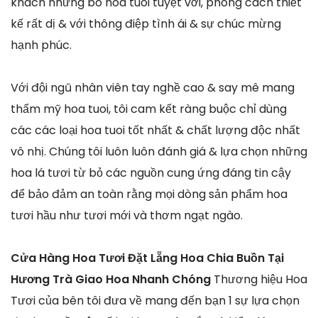
khách những bó hoa tuoi tuyệt vời, phong cách thiết
kế rất dị & với thông điệp tình ái & sự chúc mừng
hạnh phúc.
Với đội ngũ nhân viên tay nghề cao & say mê mang
thẩm mỹ hoa tuoi, tôi cam kết ràng buộc chỉ dùng
các các loại hoa tuoi tốt nhất & chất lượng độc nhất
vô nhị. Chúng tôi luôn luôn đánh giá & lựa chọn những
hoa lá tươi từ bỏ các nguồn cung ứng đáng tin cậy
để bảo đảm an toàn rằng mọi dòng sản phẩm hoa
tươi hầu như tươi mới và thơm ngạt ngào.
Cửa Hàng Hoa Tươi Đặt Lẵng Hoa Chia Buồn Tại
Hương Trà Giao Hoa Nhanh Chóng
Thương hiệu Hoa
Tươi của bên tôi đưa về mang đến bạn 1 sự lựa chọn