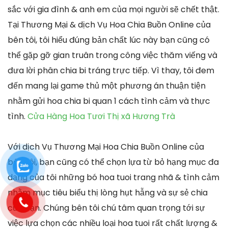
sắc với gia đình & anh em của mọi người sẽ chết thật.
Tại Thương Mại & dịch Vụ Hoa Chia Buồn Online của
bên tôi, tôi hiểu đúng bản chất lúc này bạn cũng có
thể gặp gỡ gian truân trong công việc thăm viếng và
đưa lời phân chia bi tráng trực tiếp. Vì thay, tôi đem
đến mang lại game thủ một phương án thuận tiện
nhằm gửi hoa chia bi quan 1 cách tình cảm và thực
tình.
Cửa Hàng Hoa Tươi Thị xã Hương Trà
Với dịch Vụ Thương Mại Hoa Chia Buồn Online của
bên tôi, bạn cũng có thể chọn lựa từ bỏ hạng mục đa
dạng của tôi những bó hoa tuoi trang nhã & tình cảm
nhằm mục tiêu biểu thị lòng hụt hẫng và sự sẻ chia
của bạn. Chúng bên tôi chú tâm quan trọng tới sự
việc lựa chọn các nhiều loại hoa tuoi rất chất lượng &