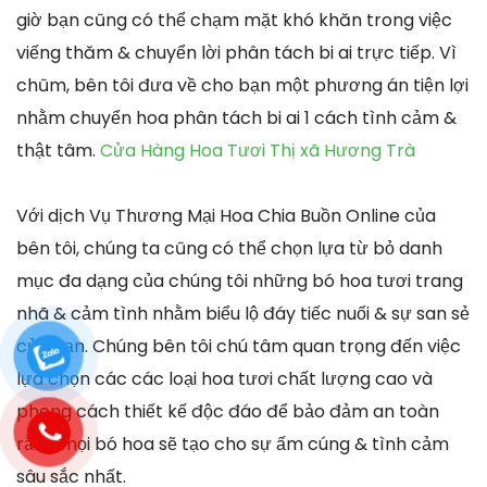
giờ bạn cũng có thể chạm mặt khó khăn trong việc
viếng thăm & chuyển lời phân tách bi ai trực tiếp. Vì
chũm, bên tôi đưa về cho bạn một phương án tiện lợi
nhằm chuyển hoa phân tách bi ai 1 cách tình cảm &
thật tâm.
Cửa Hàng Hoa Tươi Thị xã Hương Trà
Với dịch Vụ Thương Mại Hoa Chia Buồn Online của
bên tôi, chúng ta cũng có thể chọn lựa từ bỏ danh
mục đa dạng của chúng tôi những bó hoa tươi trang
nhã & cảm tình nhằm biểu lộ đáy tiếc nuối & sự san sẻ
của bạn. Chúng bên tôi chú tâm quan trọng đến việc
lựa chọn các các loại hoa tươi chất lượng cao và
phong cách thiết kế độc đáo để bảo đảm an toàn
rằng mọi bó hoa sẽ tạo cho sự ấm cúng & tình cảm
sâu sắc nhất.