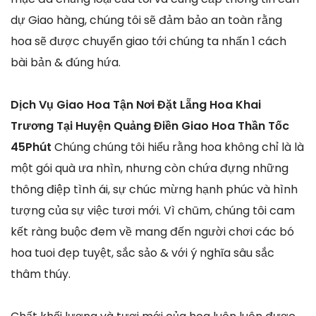
dự Giao hàng, chúng tôi sẽ đảm bảo an toàn rằng
hoa sẽ được chuyển giao tới chúng ta nhấn 1 cách
bài bản & đúng hứa.
Dịch Vụ Giao Hoa Tận Nơi Đặt Lẵng Hoa Khai
Trương Tại Huyện Quảng Điền Giao Hoa Thần Tốc
45Phút
Chúng chúng tôi hiểu rằng hoa không chỉ là là
một gói quà ưa nhìn, nhưng còn chứa đựng những
thông điệp tình ái, sự chúc mừng hạnh phúc và hình
tượng của sự việc tươi mới. Vì chũm, chúng tôi cam
kết ràng buộc đem về mang đến người chơi các bó
hoa tuoi đẹp tuyệt, sắc sảo & với ý nghĩa sâu sắc
thâm thúy.