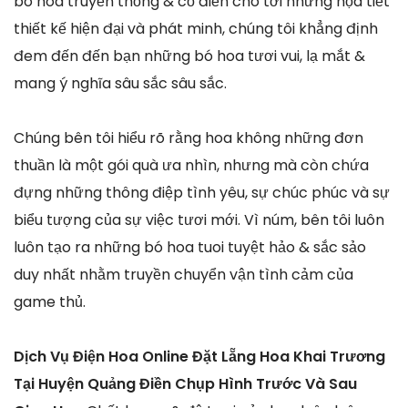
bó hoa truyền thống & cổ điển cho tới những họa tiết
thiết kế hiện đại và phát minh, chúng tôi khẳng định
đem đến đến bạn những bó hoa tươi vui, lạ mắt &
mang ý nghĩa sâu sắc sâu sắc.
Chúng bên tôi hiểu rõ rằng hoa không những đơn
thuần là một gói quà ưa nhìn, nhưng mà còn chứa
đựng những thông điệp tình yêu, sự chúc phúc và sự
biểu tượng của sự việc tươi mới. Vì núm, bên tôi luôn
luôn tạo ra những bó hoa tuoi tuyệt hảo & sắc sảo
duy nhất nhằm truyền chuyển vận tình cảm của
game thủ.
Dịch Vụ Điện Hoa Online Đặt Lẵng Hoa Khai Trương
Tại Huyện Quảng Điền Chụp Hình Trước Và Sau