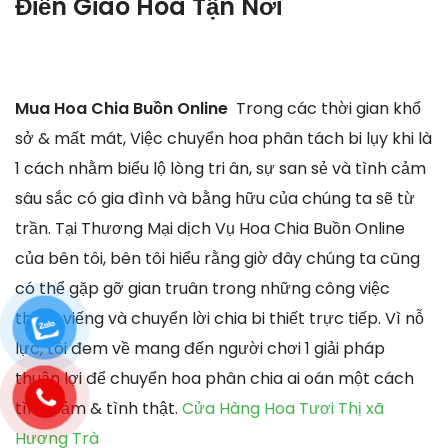
Điền Giao Hoa Tận Nơi
Mua Hoa Chia Buồn Online
Trong các thời gian khổ
sở & mất mát, Việc chuyển hoa phân tách bi lụy khi là
1 cách nhằm biểu lộ lòng tri ân, sự san sẻ và tình cảm
sâu sắc có gia đình và bằng hữu của chúng ta sẽ từ
trần. Tại Thương Mại dịch Vụ Hoa Chia Buồn Online
của bên tôi, bên tôi hiểu rằng giờ đây chúng ta cũng
có thể gặp gỡ gian truân trong những công việc
thăm viếng và chuyển lời chia bi thiết trực tiếp. Vì nỗ
lực, tôi đem về mang đến người chơi 1 giải pháp
thuận lợi để chuyển hoa phân chia ai oán một cách
tình cảm & tình thật.
Cửa Hàng Hoa Tươi Thị xã
Hương Trà