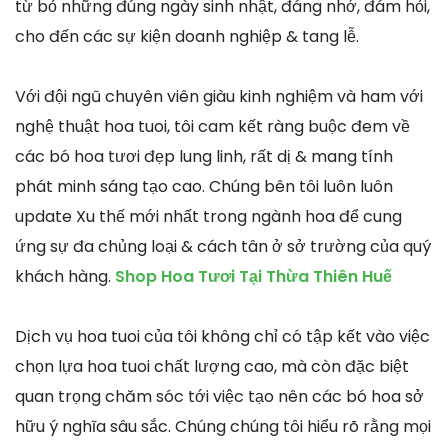
từ bỏ những đúng ngày sinh nhật, đáng nhớ, đám hỏi,
cho đến các sự kiện doanh nghiệp & tang lễ.
Với đội ngũ chuyên viên giàu kinh nghiệm và ham với
nghệ thuật hoa tuoi, tôi cam kết ràng buộc đem về
các bó hoa tươi đẹp lung linh, rất dị & mang tính
phát minh sáng tạo cao. Chúng bên tôi luôn luôn
update Xu thế mới nhất trong ngành hoa để cung
ứng sự đa chủng loại & cách tân ở sở trường của quý
khách hàng.
Shop Hoa Tươi Tại Thừa Thiên Huế
Dịch vụ hoa tuoi của tôi không chỉ có tập kết vào việc
chọn lựa hoa tuoi chất lượng cao, mà còn đặc biệt
quan trọng chăm sóc tới việc tạo nên các bó hoa sở
hữu ý nghĩa sâu sắc. Chúng chúng tôi hiểu rõ rằng mọi