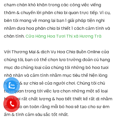
chạm chán khó khăn trong các công việc viếng
thăm & chuyển lời phân chia bi quan trực tiếp. Vì cụ,
bên tôi mang về mang lại bạn 1 giải pháp tiện nghi
nhằm đưa hoa phân chia bi thiết 1 cách cảm tình và
chân tình.
Cửa Hàng Hoa Tươi Thị xã Hương Trà
Với Thương Mại & dịch Vụ Hoa Chia Buồn Online của
chúng tôi, bạn có thể chọn lựa trường đoản cú hạng
mục đa chủng loại của chúng tôi những bó hoa tuoi
nhã nhặn và cảm tình nhằm mục tiêu thể hiện lòng
hối tiếc & sự chia sẻ của người chơi. Chúng tôi chú
tâm quan trọng tới việc lựa chọn những một số loại
hoa tuoi rất chất lượng & họa tiết thiết kế rất dị nhằm
đảm bảo an toàn rằng mỗi bó hoa sẽ tạo cho sự êm
ấm & tình cảm sâu sắc tốt nhất.