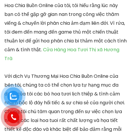
Hoa Chia Buồn Online của tôi, tôi hiểu rằng lúc này
bạn có thể gặp gỡ gian nan trong công việc thăm
viếng & chuyển lời phân chia ảm đạm liên đới. Vì rứa,
tôi đem đến mang đến game thủ một chiến thuật
thuận lợi để gửi hoa phân chia bi thảm một cách tình
cảm & tình thật.
Cửa Hàng Hoa Tươi Thị xã Hương
Trà
Với dịch Vụ Thương Mại Hoa Chia Buồn Online của
bên tôi, chúng ta có thể chọn lựa tự hạng mục đa
dạng của tôi các bó hoa tươi lịch thiệp & tình cảm
nhằm bộc lộ đáy hối tiếc & sự chia sẻ của người chơi.
Chúng tôi chú tâm quan trọng đến sự việc chọn lựa
những các loại hoa tuoi rất chất lượng và họa tiết
thiết kế độc đáo và khác biệt để bảo đảm rằng mỗi