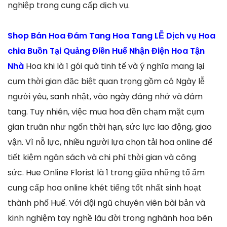
nghiệp trong cung cấp dịch vụ.
Shop Bán Hoa Đám Tang Hoa Tang LỄ Dịch vụ Hoa
chia Buồn Tại Quảng Điền Huế Nhận Điện Hoa Tận
Nhà
Hoa khi là 1 gói quà tinh tế và ý nghĩa mang lại
cụm thời gian đặc biệt quan trọng gồm có Ngày lễ
người yêu, sanh nhật, vào ngày đáng nhớ và đám
tang. Tuy nhiên, việc mua hoa đền chạm mặt cụm
gian truân như ngốn thời hạn, sức lực lao động, giao
vận. Vì nỗ lực, nhiều người lựa chọn tải hoa online để
tiết kiệm ngân sách và chi phí thời gian và công
sức. Hue Online Florist là 1 trong giữa những tổ ấm
cung cấp hoa online khét tiếng tốt nhất sinh hoạt
thành phố Huế. Với đội ngũ chuyên viên bài bản và
kinh nghiệm tay nghề lâu đời trong nghành hoa bên