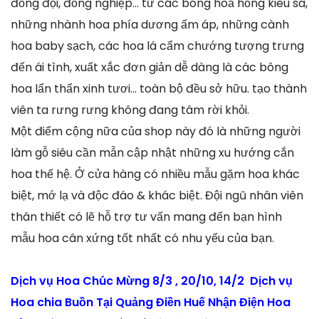
đồng đội, đồng nghiệp… từ các bông hoả hồng kiêu sa,
những nhành hoa phía dương ấm áp, những cành
hoa baby sạch, các hoa lá cẩm chướng tượng trưng
đến ái tình, xuất xắc đơn giản dễ dàng là các bông
hoa lẩn thẩn xinh tươi… toàn bộ đều sở hữu. tạo thành
viên ta rưng rưng không đang tâm rời khỏi.
Một điểm cộng nữa của shop này đó là những người
làm gỗ siêu cần mẫn cập nhật những xu hướng cắn
hoa thế hệ. Ở cửa hàng có nhiều mẫu gặm hoa khác
biệt, mớ lạ và độc đáo & khác biệt. Đội ngũ nhân viên
thân thiết có lẽ hỗ trợ tư vấn mang đến bạn hình
mẫu hoa cân xứng tốt nhất có nhu yếu của bạn.
Dịch vụ Hoa Chúc Mừng 8/3 , 20/10, 14/2 Dịch vụ
Hoa chia Buồn Tại Quảng Điền Huế Nhận Điện Hoa