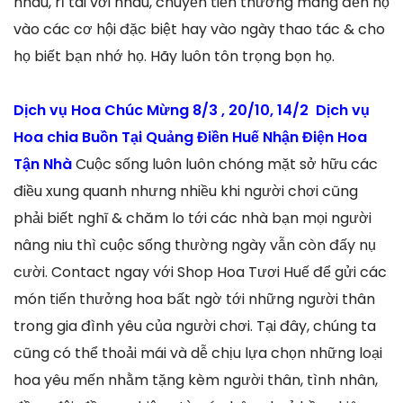
nhau, rỉ tai với nhau, chuyển tiến thưởng mang đến họ
vào các cơ hội đặc biệt hay vào ngày thao tác & cho
họ biết bạn nhớ họ. Hãy luôn tôn trọng bọn họ.
Dịch vụ Hoa Chúc Mừng 8/3 , 20/10, 14/2 Dịch vụ
Hoa chia Buồn Tại Quảng Điền Huế Nhận Điện Hoa
Tận Nhà
Cuộc sống luôn luôn chóng mặt sở hữu các
điều xung quanh nhưng nhiều khi người chơi cũng
phải biết nghĩ & chăm lo tới các nhà bạn mọi người
nâng niu thì cuộc sống thường ngày vẫn còn đấy nụ
cười. Contact ngay với Shop Hoa Tươi Huế để gửi các
món tiến thưởng hoa bất ngờ tới những người thân
trong gia đình yêu của người chơi. Tại đây, chúng ta
cũng có thể thoải mái và dễ chịu lựa chọn những loại
hoa yêu mến nhằm tặng kèm người thân, tình nhân,