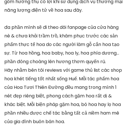
gồm hưởng thụ có lợi khi sử dụng dịch vụ thương mại
năng lượng điện tử về hoa sau đây.
đa phần mình sẽ đi theo dõi fanpage của cửa hàng
nè & chưa khỏi trầm trồ, khâm phục trước các sản
phẩm thực tế hoa do các người làm gỗ cắn hoa tạo
sự. Từ hoa hồng, hoa baby, hoa ly, hoa phía dương…
phần đông choàng lên hương thơm quyến rũ.
Hãy nhằm bên tôi reviews với game thủ list các shop
hoa khét tiếng tốt nhất sống Huế. Mỗi tác phẩm hoa
của Hoa Tươi Thiên Đường đều mang trong mình 1
nét đẹp riêng biệt, phong cách gặm hoa rất dị &
khác biệt. Mỗi biện pháp gặm hoa, bó hoa hay lọ hoa
phần nhiều được chế tác bằng tất cả niềm ham mê
của gia đình buôn bán hoa.