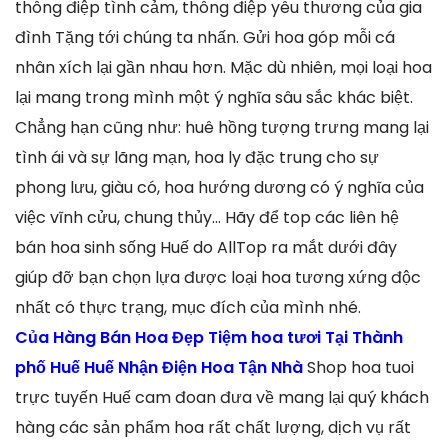
thông điệp tình cảm, thông điệp yêu thương của gia
đình Tặng tới chúng ta nhấn. Gửi hoa góp mỗi cá
nhân xích lại gần nhau hơn. Mặc dù nhiên, mọi loại hoa
lại mang trong mình một ý nghĩa sâu sắc khác biệt.
Chẳng hạn cũng như: huê hồng tượng trưng mang lại
tình ái và sự lãng mạn, hoa ly đặc trung cho sự
phong lưu, giàu có, hoa hướng dương có ý nghĩa của
việc vĩnh cửu, chung thủy… Hãy để top các liên hệ
bán hoa sinh sống Huế do AllTop ra mắt dưới đây
giúp đỡ bạn chọn lựa được loại hoa tương xứng độc
nhất có thực trạng, mục đích của mình nhé.
Của Hàng Bán Hoa Đẹp Tiệm hoa tươi Tại Thành
phố Huế Huế Nhận Điện Hoa Tận Nhà
Shop hoa tuoi
trực tuyến Huế cam đoan đưa về mang lại quý khách
hàng các sản phẩm hoa rất chất lượng, dịch vụ rất