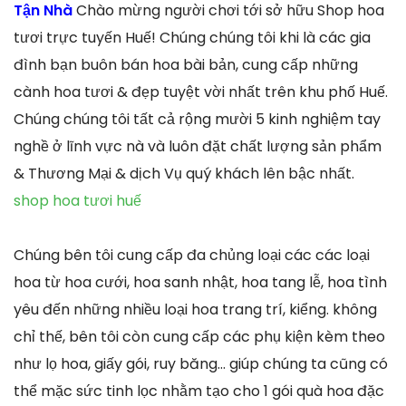
Tận Nhà
Chào mừng người chơi tới sở hữu Shop hoa
tươi trực tuyến Huế! Chúng chúng tôi khi là các gia
đình bạn buôn bán hoa bài bản, cung cấp những
cành hoa tươi & đẹp tuyệt vời nhất trên khu phố Huế.
Chúng chúng tôi tất cả rộng mười 5 kinh nghiệm tay
nghề ở lĩnh vực nà và luôn đặt chất lượng sản phẩm
& Thương Mại & dịch Vụ quý khách lên bậc nhất.
shop hoa tươi huế
Chúng bên tôi cung cấp đa chủng loại các các loại
hoa từ hoa cưới, hoa sanh nhật, hoa tang lễ, hoa tình
yêu đến những nhiều loại hoa trang trí, kiểng. không
chỉ thế, bên tôi còn cung cấp các phụ kiện kèm theo
như lọ hoa, giấy gói, ruy băng… giúp chúng ta cũng có
thể mặc sức tinh lọc nhằm tạo cho 1 gói quà hoa đặc