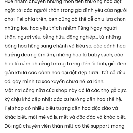
Huế nhằm chuyển những món tiến thưởng hoa đột
ngột tới các người thân trong gia đình yêu của người
chơi. Tại phía trên, bạn cũng có thể dễ chịu lựa chọn
những loại hoa yêu thích nhằm Tặng Ngay người
thân, người yêu, bằng hữu, đồng nghiệp… từ những
bông hoa hồng sang chảnh và kiêu sa, các cành hoa
hướng dương êm ấm, những hoa lá baby sạch, các
hoa lá cẩm chướng tượng trưng đến ái tình, giỏi đơn
giản khi là các cành hoa dại dột đẹp tươi… tất cả đều
có. gây mình ta xao xuyến chưa nỡ xa lánh.
Một nơi cộng nữa của shop này đó là các thợ gỗ cực
kỳ chịu khó cập nhật các xu hướng cắn hoa thế hệ.
Tại shop có nhiều biểu tượng cắn hoa độc đáo và
khác biệt, mới mẻ và lạ mắt và độc đáo và khác biệt.
Đội ngũ chuyên viên thân mật có thể support mang