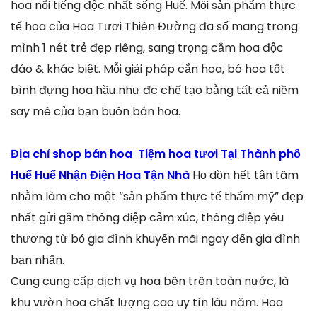
hoa nổi tiếng độc nhất sống Huế. Mỗi sản phẩm thực
tế hoa của Hoa Tươi Thiên Đường đa số mang trong
mình 1 nét trẻ đẹp riêng, sang trọng cắm hoa độc
đáo & khác biệt. Mỗi giải pháp cắn hoa, bó hoa tốt
bình đựng hoa hầu như đc chế tạo bằng tất cả niềm
say mê của bạn buôn bán hoa.
Địa chỉ shop bán hoa Tiệm hoa tươi Tại Thành phố
Huế Huế Nhận Điện Hoa Tận Nhà
Họ dồn hết tận tâm
nhằm làm cho một “sản phẩm thực tế thẩm mỹ” đẹp
nhất gửi gắm thông điệp cảm xúc, thông điệp yêu
thương từ bỏ gia đình khuyến mãi ngay đến gia đình
bạn nhấn.
Cung cung cấp dịch vụ hoa bên trên toàn nước, là
khu vườn hoa chất lượng cao uy tín lâu năm. Hoa