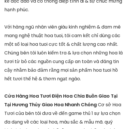
kế độc đáo và có thông điệp tình ái & sự chúc mừng
hạnh phúc.
Với hàng ngũ nhân viên giàu kinh nghiệm & đam mê
mang nghệ thuật hoa tuoi, tôi cam kết chỉ dùng các
một số loại hoa tuoi cực tốt & chất lượng cao nhất.
Chúng bên tôi luôn kiểm tra & lựa chọn những hoa lá
tươi từ bỏ các nguồn cung cấp an toàn và đáng tin
cậy nhằm bảo đảm rằng mọi sản phẩm hoa tuoi hồ
hết tươi thế hệ & thơm ngạt ngào.
Cửa Hàng Hoa Tươi Điện Hoa Chia Buồn Giao Tại
Tại Hương Thủy Giao Hoa Nhanh Chóng
Cơ sở Hoa
Tươi của bên tôi đưa về đến game thủ 1 sự lựa chọn
đa dạng về các loại hoa, màu sắc & mẫu mã. quý