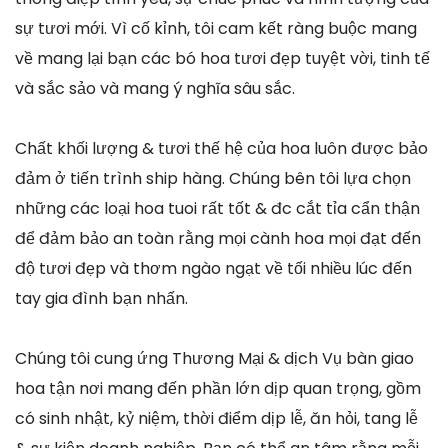
sự tươi mới. Vì cố kỉnh, tôi cam kết ràng buộc mang
về mang lại bạn các bó hoa tươi đẹp tuyệt vời, tinh tế
và sắc sảo và mang ý nghĩa sâu sắc.
Chất khối lượng & tươi thế hệ của hoa luôn được bảo
đảm ở tiến trình ship hàng. Chúng bên tôi lựa chọn
những các loại hoa tuoi rất tốt & đc cắt tỉa cẩn thận
để đảm bảo an toàn rằng mọi cành hoa mọi đạt đến
độ tươi đẹp và thơm ngào ngạt về tối nhiều lúc đến
tay gia đình bạn nhấn.
Chúng tôi cung ứng Thương Mại & dịch Vụ bàn giao
hoa tận nơi mang đến phần lớn dịp quan trọng, gồm
có sinh nhật, kỷ niệm, thời điểm dịp lễ, ăn hỏi, tang lễ