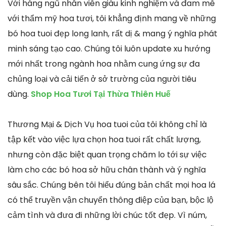
Với hàng ngũ nhân viên giàu kinh nghiệm và đam mê
với thẩm mỹ hoa tươi, tôi khẳng định mang về những
bó hoa tuoi đẹp long lanh, rất dị & mang ý nghĩa phát
minh sáng tạo cao. Chúng tôi luôn update xu hướng
mới nhất trong ngành hoa nhằm cung ứng sự đa
chủng loại và cải tiến ở sở trường của người tiêu
dùng.
Shop Hoa Tươi Tại Thừa Thiên Huế
Thương Mại & Dịch Vụ hoa tuoi của tôi không chỉ là
tập kết vào việc lựa chọn hoa tuoi rất chất lượng,
nhưng còn đặc biệt quan trọng chăm lo tới sự việc
làm cho các bó hoa sở hữu chân thành và ý nghĩa
sâu sắc. Chúng bên tôi hiểu đúng bản chất mọi hoa lá
có thể truyền vận chuyển thông điệp của bạn, bộc lộ
cảm tình và đưa đi những lời chúc tốt đẹp. Vì núm,