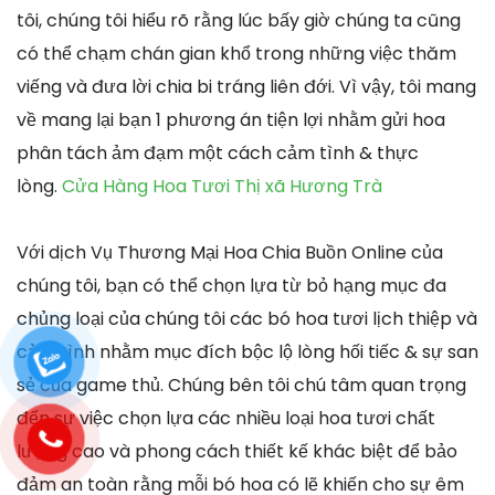
tôi, chúng tôi hiểu rõ rằng lúc bấy giờ chúng ta cũng
có thể chạm chán gian khổ trong những việc thăm
viếng và đưa lời chia bi tráng liên đới. Vì vậy, tôi mang
về mang lại bạn 1 phương án tiện lợi nhằm gửi hoa
phân tách ảm đạm một cách cảm tình & thực
lòng.
Cửa Hàng Hoa Tươi Thị xã Hương Trà
Với dịch Vụ Thương Mại Hoa Chia Buồn Online của
chúng tôi, bạn có thể chọn lựa từ bỏ hạng mục đa
chủng loại của chúng tôi các bó hoa tươi lịch thiệp và
cảm tình nhằm mục đích bộc lộ lòng hối tiếc & sự san
sẻ của game thủ. Chúng bên tôi chú tâm quan trọng
đến sự việc chọn lựa các nhiều loại hoa tươi chất
lượng cao và phong cách thiết kế khác biệt để bảo
đảm an toàn rằng mỗi bó hoa có lẽ khiến cho sự êm