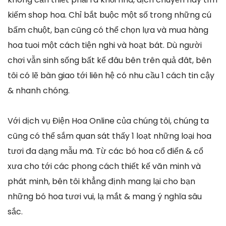
kiếm shop hoa. Chỉ bắt buộc một số trong những cú
bấm chuột, bạn cũng có thể chọn lựa và mua hàng
hoa tuoi một cách tiện nghi và hoạt bát. Dù người
chơi vẫn sinh sống bất kể đâu bên trên quả đât, bên
tôi có lẽ bàn giao tới liên hệ có nhu cầu 1 cách tin cậy
& nhanh chóng.
Với dịch vụ Điện Hoa Online của chúng tôi, chúng ta
cũng có thể sắm quan sát thấy 1 loạt những loại hoa
tươi đa dạng mẫu mã. Từ các bó hoa cổ điển & cổ
xưa cho tới các phong cách thiết kế văn minh và
phát minh, bên tôi khẳng định mang lại cho bạn
những bó hoa tươi vui, lạ mắt & mang ý nghĩa sâu
sắc.