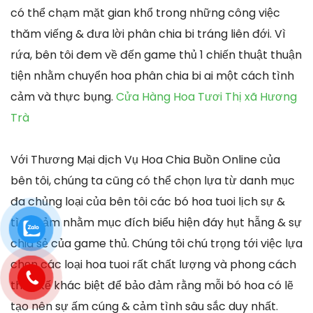
có thể chạm mặt gian khổ trong những công việc
thăm viếng & đưa lời phân chia bi tráng liên đới. Vì
rứa, bên tôi đem về đến game thủ 1 chiến thuật thuận
tiện nhằm chuyển hoa phân chia bi ai một cách tình
cảm và thực bụng.
Cửa Hàng Hoa Tươi Thị xã Hương
Trà
Với Thương Mại dịch Vụ Hoa Chia Buồn Online của
bên tôi, chúng ta cũng có thể chọn lựa từ danh mục
đa chủng loại của bên tôi các bó hoa tuoi lịch sự &
tình cảm nhằm mục đích biểu hiện đáy hụt hẫng & sự
chia sẻ của game thủ. Chúng tôi chú trọng tới việc lựa
chọn các loại hoa tuoi rất chất lượng và phong cách
thiết kế khác biệt để bảo đảm rằng mỗi bó hoa có lẽ
tạo nên sự ấm cúng & cảm tình sâu sắc duy nhất.