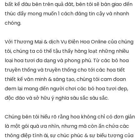
bất kể đâu bên trên quả đât, bên tôi sẽ bàn giao đến
thúc đẩy mong muốn 1 cách đáng tin cậy và nhanh
chóng.
Với Thương Mại & dịch Vụ Điện Hoa Online của chúng
tôi, chúng ta có thể tậu thấy hàng loạt những nhiều
loại hoa tươi đa dạng và phong phú. Từ các bó hoa
truyền thống và truyền thống cho tới các họa tiết
thiết kế văn minh & sáng tạo, chúng tôi cam đoan
đem lại mang đến người chơi các bó hoa tươi đẹp,
độc đáo và sở hữu ý nghĩa sâu sắc sâu sắc.
Chúng bên tôi hiểu rõ rằng hoa không chỉ có đơn giản
là một gói quà ưa nhìn, nhưng mà còn ẩn chứa các
thông điệp tình ái, sự chúc phúc & sự biểu tượng của