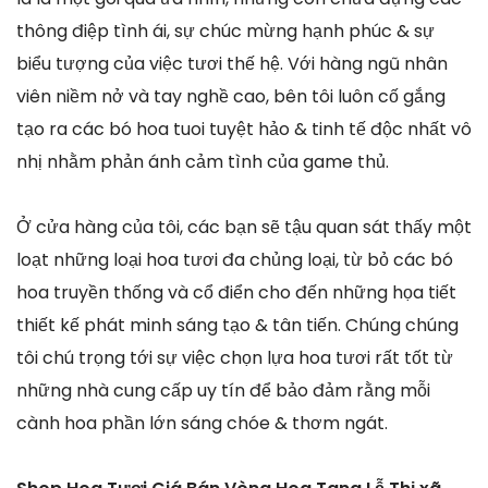
thông điệp tình ái, sự chúc mừng hạnh phúc & sự
biểu tượng của việc tươi thế hệ. Với hàng ngũ nhân
viên niềm nở và tay nghề cao, bên tôi luôn cố gắng
tạo ra các bó hoa tuoi tuyệt hảo & tinh tế độc nhất vô
nhị nhằm phản ánh cảm tình của game thủ.
Ở cửa hàng của tôi, các bạn sẽ tậu quan sát thấy một
loạt những loại hoa tươi đa chủng loại, từ bỏ các bó
hoa truyền thống và cổ điển cho đến những họa tiết
thiết kế phát minh sáng tạo & tân tiến. Chúng chúng
tôi chú trọng tới sự việc chọn lựa hoa tươi rất tốt từ
những nhà cung cấp uy tín để bảo đảm rằng mỗi
cành hoa phần lớn sáng chóe & thơm ngát.