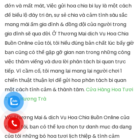
đớn và mất mát, Việc gửi hoa chia bi lụy là một cách
để biểu lộ đáy tri ân, sự sẻ chia và cảm tình sâu sắc
mang mái ấm gia đình & đồng đội của người trong
gia đình sẽ qua đời. Ở Thương Mại dịch Vụ Hoa Chia
Buồn Online của tôi, tôi hiểu đúng bản chất lúc bấy giờ
bạn cũng có thể gặp gỡ gian nan trong những công
việc thăm viếng và đưa lời phân tách bi quan trực
tiếp. Vì cầm cố, tôi mang lại mang lại người chơi 1
chiến thuật thuận lợi để gửi hoa phân tách bi quan
một cách tình cảm & thành tâm.
Cửa Hàng Hoa Tươi
Thị xã Hương Trà
Với Thương Mại & dịch Vụ Hoa Chia Buồn Online của
chúng tôi, bạn có thể lựa chọn tự danh mục đa dạng
của tôi những bó hoa tươi lịch thiệp & tình cảm