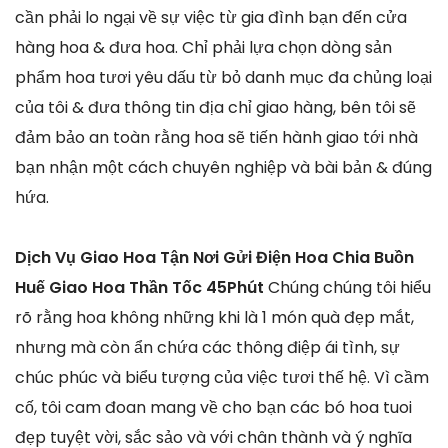
cần phải lo ngại về sự việc từ gia đình bạn đến cửa
hàng hoa & đưa hoa. Chỉ phải lựa chọn dòng sản
phẩm hoa tươi yêu dấu từ bỏ danh mục đa chủng loại
của tôi & đưa thông tin địa chỉ giao hàng, bên tôi sẽ
đảm bảo an toàn rằng hoa sẽ tiến hành giao tới nhà
bạn nhận một cách chuyên nghiệp và bài bản & đúng
hứa.
Dịch Vụ Giao Hoa Tận Nơi Gửi Điện Hoa Chia Buồn
Huế Giao Hoa Thần Tốc 45Phút
Chúng chúng tôi hiểu
rõ rằng hoa không những khi là 1 món quà đẹp mắt,
nhưng mà còn ẩn chứa các thông điệp ái tình, sự
chúc phúc và biểu tượng của việc tươi thế hệ. Vì cầm
cố, tôi cam đoan mang về cho bạn các bó hoa tuoi
đẹp tuyệt vời, sắc sảo và với chân thành và ý nghĩa