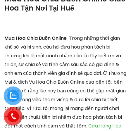
Hoa Tận Nơi Tại
Huế
Mua Hoa Chia Buồn Online
Trong những thời gian
khổ sở và hi sinh, câu hỏi đưa hoa phân tách bi
thương khi là một cách nhằm bộc lộ đáy biết ơn và
tri ân, sự chia sẻ và tình cảm sâu sắc có gia đình &
anh em của thành viên gia đình sẽ qua đời. Ở Thương
Mại & dịch Vụ Hoa Chia Buồn Online của bên tôi, bên
tôi hiểu rõ rằng lúc này bạn cũng có thể gặp mặt gian
truân trong việc thăm viếng & đưa lời chia bi thiết
trực tiếp. Vì rứa, tôi mang lại mang đến người chơi
một chiến thuật tiện lợi nhằm đưa hoa phân tách bi
đát một cách tình cảm và thật tâm.
Cửa Hàng Hoa