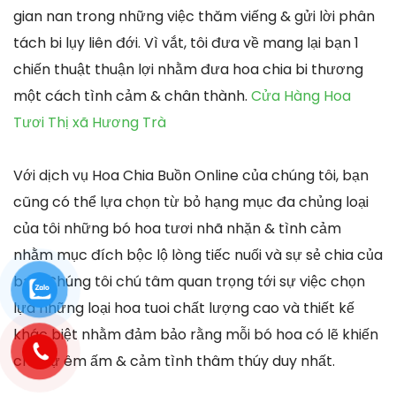
gian nan trong những việc thăm viếng & gửi lời phân
tách bi lụy liên đới. Vì vắt, tôi đưa về mang lại bạn 1
chiến thuật thuận lợi nhằm đưa hoa chia bi thương
một cách tình cảm & chân thành.
Cửa Hàng Hoa
Tươi Thị xã Hương Trà
Với dịch vụ Hoa Chia Buồn Online của chúng tôi, bạn
cũng có thể lựa chọn từ bỏ hạng mục đa chủng loại
của tôi những bó hoa tươi nhã nhặn & tình cảm
nhằm mục đích bộc lộ lòng tiếc nuối và sự sẻ chia của
bạn. Chúng tôi chú tâm quan trọng tới sự việc chọn
lựa những loại hoa tuoi chất lượng cao và thiết kế
khác biệt nhằm đảm bảo rằng mỗi bó hoa có lẽ khiến
cho sự êm ấm & cảm tình thâm thúy duy nhất.