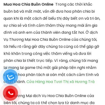
Mua Hoa Chia Buồn Online
Trong các thời khắc
buồn bã và mất mát, vấn đề đưa hoa phân chia bi
quan khi là một cách để biểu thị đáy biết ơn và tri ân,
sự chia sẻ và tình cảm thâm thúy mang mái ấm gia
đình và anh em của thành viên đang tắt hơi. Ở dịch
Vụ Thương Mại Hoa Chia Buồn Online của chúng tôi,
tôi hiểu rõ rằng giờ đây chúng ta cũng có thể gặp gỡ
khó khăn trong công việc thăm viếng và đưa lời
phân chia bi thiết trực tiếp. Vì ráng, chúng tôi mang
lại mang lại game thủ một giải pháp tiện nghi nhằm
chuyển hoa phân tách ai oán một cách cảm tình và
chân thành.
Cửa Hàng Hoa Tươi Thị xã Hương Trà
Với Thương Mại dịch Vụ Hoa Chia Buồn Online của
bên tôi, chúng ta có thể chọn lựa từ danh mục đa