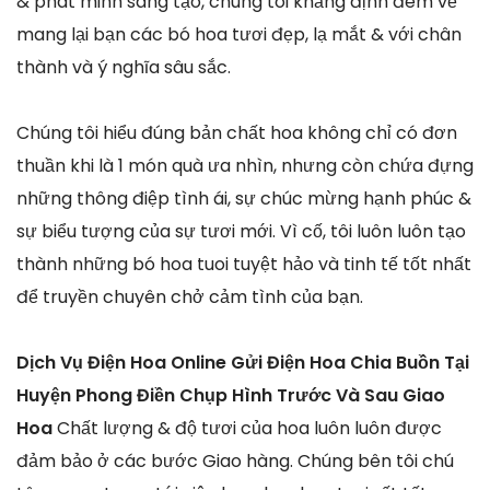
& phát minh sáng tạo, chúng tôi khẳng định đem về
mang lại bạn các bó hoa tươi đẹp, lạ mắt & với chân
thành và ý nghĩa sâu sắc.
Chúng tôi hiểu đúng bản chất hoa không chỉ có đơn
thuần khi là 1 món quà ưa nhìn, nhưng còn chứa đựng
những thông điệp tình ái, sự chúc mừng hạnh phúc &
sự biểu tượng của sự tươi mới. Vì cố, tôi luôn luôn tạo
thành những bó hoa tuoi tuyệt hảo và tinh tế tốt nhất
để truyền chuyên chở cảm tình của bạn.
Dịch Vụ Điện Hoa Online Gửi Điện Hoa Chia Buồn Tại
Huyện Phong Điền Chụp Hình Trước Và Sau Giao
Hoa
Chất lượng & độ tươi của hoa luôn luôn được
đảm bảo ở các bước Giao hàng. Chúng bên tôi chú