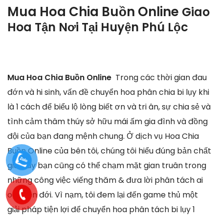
Mua Hoa Chia Buồn Online
Giao
Hoa Tận Nơi Tại
Huyện Phú Lộc
Mua Hoa Chia Buồn Online
Trong các thời gian đau
đớn và hi sinh, vấn đề chuyển hoa phân chia bi lụy khi
là 1 cách để biểu lộ lòng biết ơn và tri ân, sự chia sẻ và
tình cảm thâm thúy sở hữu mái ấm gia đình và đồng
đội của bạn đang mệnh chung. Ở dịch vụ Hoa Chia
Buồn Online của bên tôi, chúng tôi hiểu đúng bản chất
giờ đây bạn cũng có thể chạm mặt gian truân trong
những công việc viếng thăm & đưa lời phân tách ai
oán liên đới. Vì nạm, tôi đem lại đến game thủ một
giải pháp tiện lợi để chuyển hoa phân tách bi lụy 1