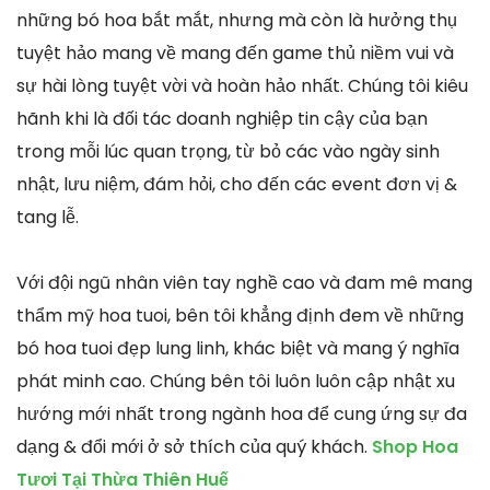
những bó hoa bắt mắt, nhưng mà còn là hưởng thụ
tuyệt hảo mang về mang đến game thủ niềm vui và
sự hài lòng tuyệt vời và hoàn hảo nhất. Chúng tôi kiêu
hãnh khi là đối tác doanh nghiệp tin cậy của bạn
trong mỗi lúc quan trọng, từ bỏ các vào ngày sinh
nhật, lưu niệm, đám hỏi, cho đến các event đơn vị &
tang lễ.
Với đội ngũ nhân viên tay nghề cao và đam mê mang
thẩm mỹ hoa tuoi, bên tôi khẳng định đem về những
bó hoa tuoi đẹp lung linh, khác biệt và mang ý nghĩa
phát minh cao. Chúng bên tôi luôn luôn cập nhật xu
hướng mới nhất trong ngành hoa để cung ứng sự đa
dạng & đổi mới ở sở thích của quý khách.
Shop Hoa
Tươi Tại Thừa Thiên Huế