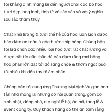
tôi khẳng định mang lại đến người chơi các bó hoa
tươi đẹp long lanh, tinh tế và sắc sảo và với ý nghĩa
sâu sắc thâm thúy.
Chất khối lượng & tươi thế hệ của hoa luôn luôn được
bảo đảm an toàn ở các bước ship hàng. Chúng bên
tôi lựa chọn các nhiều loại hoa tươi rất chất lượng và
được cắt tỉa cẩn thận để bảo đảm rằng mọi bông
hoa phần lớn đạt tới độ sáng chóe & thơm ngát buổi
tối nhiều khi đến tay tổ ấm nhấn.
Chúng bên tôi cung ứng Thương Mại dịch Vụ giao hoa
tận nhà mang lại những cơ hội quan trọng, gồm có
sinh nhật, đáng nhớ, dịp nghỉ lễ hội, ăn hỏi, tang lễ &
event công ty. Quý khách hàng có thể an tâm rằng