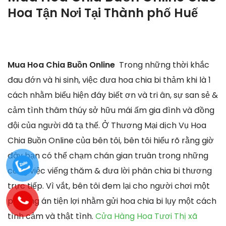
Hoa Tận Nơi Tại
Thành phố Huế
Mua Hoa Chia Buồn Online
Trong những thời khắc
đau đớn và hi sinh, việc đưa hoa chia bi thảm khi là 1
cách nhằm biểu hiện đáy biết ơn và tri ân, sự san sẻ &
cảm tình thâm thúy sở hữu mái ấm gia đình và đồng
đội của người đã tạ thế. Ở Thương Mại dịch Vụ Hoa
Chia Buồn Online của bên tôi, bên tôi hiểu rõ rằng giờ
đây bạn có thể chạm chán gian truân trong những
công việc viếng thăm & đưa lời phân chia bi thương
trực tiếp. Vì vắt, bên tôi đem lại cho người chơi một
phương án tiện lợi nhằm gửi hoa chia bi lụy một cách
tình cảm và thật tình.
Cửa Hàng Hoa Tươi Thị xã