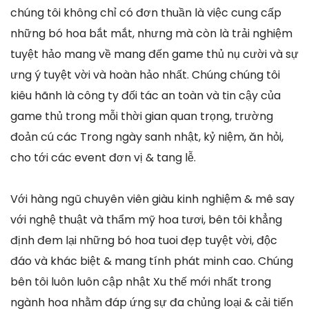
chúng tôi không chỉ có đơn thuần là việc cung cấp
những bó hoa bắt mắt, nhưng mà còn là trải nghiệm
tuyệt hảo mang về mang đến game thủ nụ cười và sự
ưng ý tuyệt vời và hoàn hảo nhất. Chúng chúng tôi
kiêu hãnh là công ty đối tác an toàn và tin cậy của
game thủ trong mỗi thời gian quan trọng, trường
đoản cú các Trong ngày sanh nhật, kỷ niệm, ăn hỏi,
cho tới các event đơn vị & tang lễ.
Với hàng ngũ chuyên viên giàu kinh nghiệm & mê say
với nghệ thuật và thẩm mỹ hoa tươi, bên tôi khẳng
định đem lại những bó hoa tuoi đẹp tuyệt vời, độc
đáo và khác biệt & mang tính phát minh cao. Chúng
bên tôi luôn luôn cập nhật Xu thế mới nhất trong
ngành hoa nhằm đáp ứng sự đa chủng loại & cải tiến