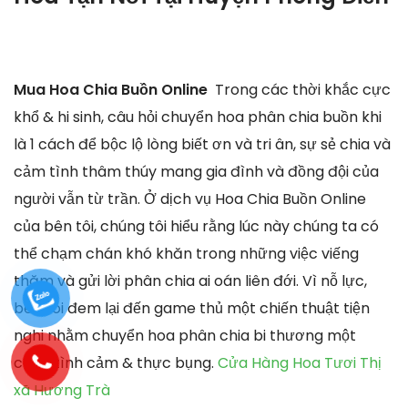
Mua Hoa Chia Buồn Online
Trong các thời khắc cực
khổ & hi sinh, câu hỏi chuyển hoa phân chia buồn khi
là 1 cách để bộc lộ lòng biết ơn và tri ân, sự sẻ chia và
cảm tình thâm thúy mang gia đình và đồng đội của
người vẫn từ trần. Ở dịch vụ Hoa Chia Buồn Online
của bên tôi, chúng tôi hiểu rằng lúc này chúng ta có
thể chạm chán khó khăn trong những việc viếng
thăm và gửi lời phân chia ai oán liên đới. Vì nỗ lực,
bên tôi đem lại đến game thủ một chiến thuật tiện
nghi nhằm chuyển hoa phân chia bi thương một
cách tình cảm & thực bụng.
Cửa Hàng Hoa Tươi Thị
xã Hương Trà