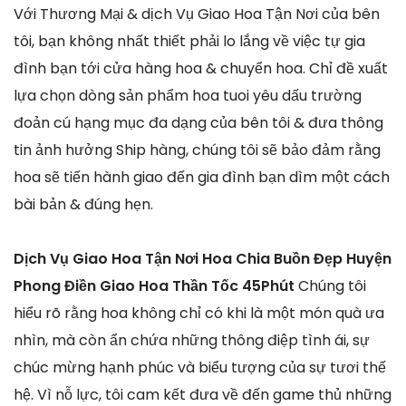
Với Thương Mại & dịch Vụ Giao Hoa Tận Nơi của bên
tôi, bạn không nhất thiết phải lo lắng về việc tự gia
đình bạn tới cửa hàng hoa & chuyển hoa. Chỉ đề xuất
lựa chọn dòng sản phẩm hoa tuoi yêu dấu trường
đoản cú hạng mục đa dạng của bên tôi & đưa thông
tin ảnh hưởng Ship hàng, chúng tôi sẽ bảo đảm rằng
hoa sẽ tiến hành giao đến gia đình bạn dìm một cách
bài bản & đúng hẹn.
Dịch Vụ Giao Hoa Tận Nơi Hoa Chia Buồn Đẹp Huyện
Phong Điền Giao Hoa Thần Tốc 45Phút
Chúng tôi
hiểu rõ rằng hoa không chỉ có khi là một món quà ưa
nhìn, mà còn ẩn chứa những thông điệp tình ái, sự
chúc mừng hạnh phúc và biểu tượng của sự tươi thế
hệ. Vì nỗ lực, tôi cam kết đưa về đến game thủ những