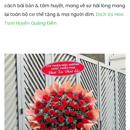
cách bài bản & tâm huyết, mang về sự hài lòng mang
lại toàn bộ cơ thể tặng & mọi người dìm.
Dịch Vụ Hoa
Tươi Huyện Quảng Điền