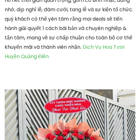
hồ hết thời gian quan trọng, gồm có sinh nhật, đáng
nhớ, dịp nghỉ lễ, đám cưới, tang lễ và sự kiện tổ chức.
quý khách có thể yên tâm rằng mọi deals sẽ tiến
hành giải quyết 1 cách bài bản và chuyên nghiệp &
tận tâm, mang về sự chấp thuận cho toàn bộ cơ thể
khuyến mãi và thành viên nhận.
Dịch Vụ Hoa Tươi
Huyện Quảng Điền