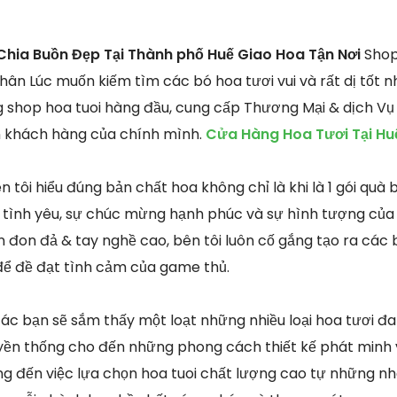
hia Buồn Đẹp Tại Thành phố Huế Giao Hoa Tận Nơi
Shop 
ân Lúc muốn kiếm tìm các bó hoa tươi vui và rất dị tốt nh
g shop hoa tuoi hàng đầu, cung cấp Thương Mại & dịch Vụ
n khách hàng của chính mình.
Cửa Hàng Hoa Tươi Tại Hu
n tôi hiểu đúng bản chất hoa không chỉ là khi là 1 gói qu
tình yêu, sự chúc mừng hạnh phúc và sự hình tượng của s
 đon đả & tay nghề cao, bên tôi luôn cố gắng tạo ra các b
để đề đạt tình cảm của game thủ.
ác bạn sẽ sắm thấy một loạt những nhiều loại hoa tươi đa 
uyền thống cho đến những phong cách thiết kế phát minh
ng đến việc lựa chọn hoa tuoi chất lượng cao tự những nh