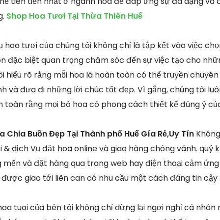
thế tiên tiến nhất ở ngành hoa để đáp ứng sự đa dạng và 
g.
Shop Hoa Tươi Tại Thừa Thiên Huế
hoa tươi của chúng tôi không chỉ là tập kết vào việc chọn
n đặc biệt quan trọng chăm sóc đến sự việc tạo cho nhữ
ôi hiểu rõ rằng mỗi hoa lá hoàn toàn có thể truyền chuyê
nh và đưa đi những lời chúc tốt đẹp. Vì gắng, chúng tôi lu
 toàn rằng mọi bó hoa có phong cách thiết kế đúng ý củ
a Chia Buồn Đẹp Tại Thành phố Huế Gía Rẻ,Uy Tín
Không
& dịch Vụ đặt hoa online và giao hàng chóng vánh. quý 
mến và đặt hàng qua trang web hay điện thoại cảm ứng t
được giao tới liên can có nhu cầu một cách đáng tin cậy 
oa tuoi của bên tôi không chỉ dừng lại ngơi nghỉ cá nhâ