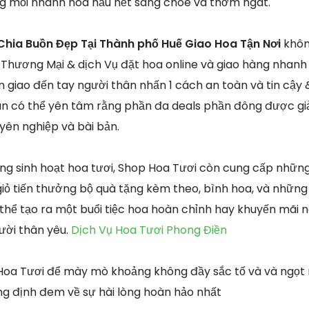
g mỗi nhành hoa hầu hết sáng chóe và thơm ngát.
Chia Buồn Đẹp Tại Thành phố Huế Giao Hoa Tận Nơi
khôn
Thương Mại & dịch Vụ đặt hoa online và giao hàng nhan
 giao đến tay người thân nhấn 1 cách an toàn và tin cậy 
 có thể yên tâm rằng phần đa deals phần đông được giải 
yên nghiệp và bài bản.
g sinh hoạt hoa tươi, Shop Hoa Tươi còn cung cấp nhữn
ỏ tiến thưởng bộ quà tặng kèm theo, bình hoa, và những 
thể tạo ra một buổi tiệc hoa hoàn chỉnh hay khuyến mãi
ười thân yêu.
Dịch Vụ Hoa Tươi Phong Điền
Hoa Tươi để mày mò khoảng không đầy sắc tố và và ngọt 
g định đem về sự hài lòng hoàn hảo nhất