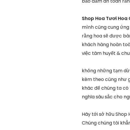
bảo đảm an toàn rằn
Shop Hoa Tươi Hoa 
mình cũng cung ứng 
rằng hoa sẽ được bàn
khách hàng hoàn toàn
việc tâm huyết & chu
không những tạm dừn
kèm theo cũng như gi
khác để chúng ta có 
nghĩa sâu sắc cho ng
Hãy tới sở hữu Shop 
Chúng chúng tôi khẳn