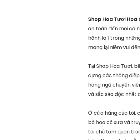
Shop Hoa Tươi Hoa C
an toàn đến mọi cá nh
hãnh là 1 trong nhữn
mang lại niềm vui đế
Tại Shop Hoa Tươi, bê
đựng các thông điệp 
hàng ngũ chuyên viên
và sắc sảo độc nhất 
Ở cửa hàng của tôi, c
bó hoa cổ xưa và tr
tôi chú tâm quan trọ