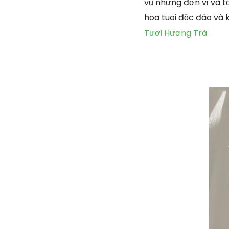
vụ những đơn vị và t
hoa tuoi độc đáo và 
Tươi Hương Trà