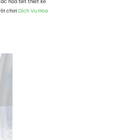
c họa tiết thiết kế
ười chơi
Dịch Vụ Hoa