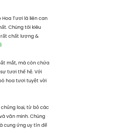
Hoa Tươi là liên can
ất. Chúng tôi kiêu
 rất chất lượng &
ế
à bắt mắt, mà còn chứa
ự tươi thế hệ. Với
ó hoa tươi tuyệt vời
chủng loại, từ bỏ các
 và văn minh. Chúng
à cung ứng uy tín để