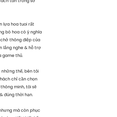
cách tân trong sở
 lựa hoa tuoi rất
ng bó hoa có ý nghĩa
n chở thông điệp của
ôn lắng nghe & hỗ trợ
a game thủ.
 những thế, bên tôi
khách chỉ cần chọn
hông minh, tôi sẽ
& đúng thời hạn.
n nhưng mà còn phục