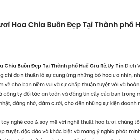
ươi Hoa Chia Buồn Đẹp Tại Thành phố H
a Chia Buồn Đẹp Tại Thành phố Huế Gía Rẻ,Uy Tín
Dịch 
ng chỉ đơn thuần là sự cung ứng những bó hoa ưa nhìn, nh
 về cho bạn niềm vui và sự chấp thuận tuyệt vời và hoàn
là công ty đối tác an toàn và đáng tin cậy của bạn trong m
hật, đáng nhớ, đám cưới, cho đến những sự kiện doanh n
n tay nghề cao & say mê với nghệ thuật hoa tươi, chúng tô
p tuyệt, độc đáo và khác biệt và mang ý nghĩa phát minh