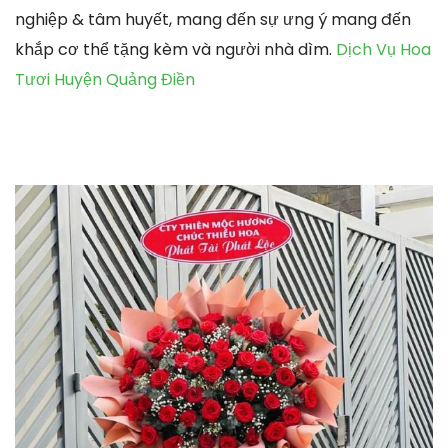
nghiệp & tâm huyết, mang đến sự ưng ý mang đến
khắp cơ thể tặng kèm và người nhà dìm.
Dịch Vụ Hoa
Tươi Huyện Quảng Điền