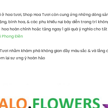
i ở hoa tươi, Shop Hoa Tươi còn cung ứng những dòng s
ặng, bình hoa, & các phụ khiếu nại bày diễn trang trí kh
ệc hoa hoàn chỉnh hoặc tặng ngay 1 gói quà ý nghĩa cho tấ
i Phong Điền
 Tươi nhằm khám phá không gian đầy màu sắc & và lắng đ
m lại sự ưng ý hoàn hảo