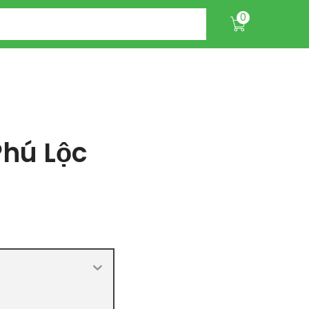
0
Phú Lộc