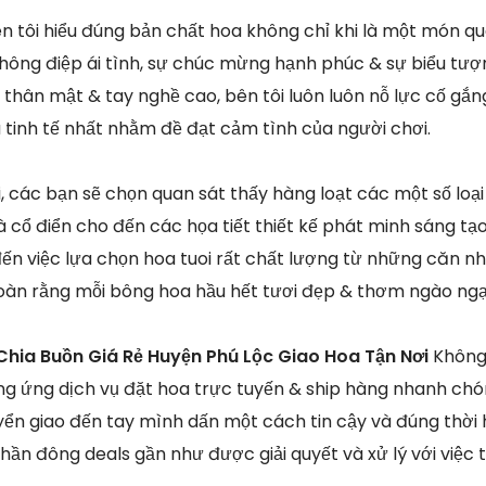
ên tôi hiểu đúng bản chất hoa không chỉ khi là một món 
ông điệp ái tình, sự chúc mừng hạnh phúc & sự biểu tượn
n thân mật & tay nghề cao, bên tôi luôn luôn nỗ lực cố gắ
à tinh tế nhất nhằm đề đạt cảm tình của người chơi.
 các bạn sẽ chọn quan sát thấy hàng loạt các một số loại
 cổ điển cho đến các họa tiết thiết kế phát minh sáng tạo
đến việc lựa chọn hoa tuoi rất chất lượng từ những căn n
oàn rằng mỗi bông hoa hầu hết tươi đẹp & thơm ngào ngạ
hia Buồn Giá Rẻ Huyện Phú Lộc Giao Hoa Tận Nơi
Không
g ứng dịch vụ đặt hoa trực tuyến & ship hàng nhanh ch
yển giao đến tay mình dấn một cách tin cậy và đúng thời 
hần đông deals gần như được giải quyết và xử lý với việc