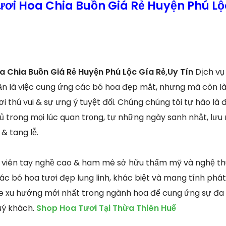
ươi Hoa Chia Buồn Giá Rẻ Huyện Phú Lộ
a Chia Buồn Giá Rẻ Huyện Phú Lộc Gía Rẻ,Uy Tín
Dịch vụ
ần là việc cung ứng các bó hoa đẹp mắt, nhưng mà còn là 
i thú vui & sự ưng ý tuyệt đối. Chúng chúng tôi tự hào là
 trong mọi lúc quan trọng, tự những ngày sanh nhật, lưu 
& tang lễ.
viên tay nghề cao & ham mê sở hữu thẩm mỹ và nghệ thuậ
c bó hoa tươi đẹp lung linh, khác biệt và mang tính phát
e xu hướng mới nhất trong ngành hoa để cung ứng sự đa 
uý khách.
Shop Hoa Tươi Tại Thừa Thiên Huế