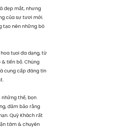
quà đẹp mắt, nhưng
g của sự tươi mới.
ng tạo nên những bó
 hoa tuoi đa dạng, từ
 & tiến bộ. Chúng
hà cung cấp đáng tin
t.
 những thế, bọn
óng, đảm bảo rằng
hạn. Quý Khách rất
 tận tâm & chuyên