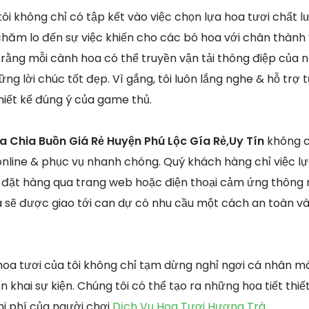
tôi không chỉ có tập kết vào việc chọn lựa hoa tươi chất
chăm lo đến sự việc khiến cho các bó hoa với chân thành 
rằng mỗi cành hoa có thể truyền vận tải thông điệp của ng
ững lời chúc tốt đẹp. Vì gắng, tôi luôn lắng nghe & hỗ trợ
hiết kế đúng ý của game thủ.
a Chia Buồn Giá Rẻ Huyện Phú Lộc Gía Rẻ,Uy Tín
không c
online & phục vụ nhanh chóng. Quý khách hàng chỉ việc l
ặt hàng qua trang web hoặc điện thoại cảm ứng thông m
 sẽ được giao tới can dự có nhu cầu một cách an toàn và 
hoa tươi của tôi không chỉ tạm dừng nghỉ ngơi cá nhân 
ển khai sự kiện. Chúng tôi có thể tạo ra những họa tiết thi
i phí của người chơi
Dịch Vụ Hoa Tươi Hương Trà