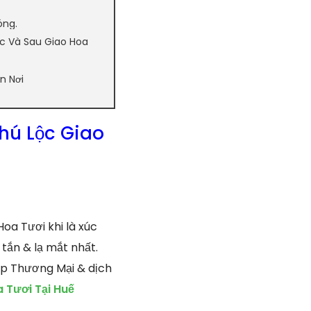
óng.
ớc Và Sau Giao Hoa
n Nơi
hú Lộc Giao
oa Tươi khi là xúc
tắn & lạ mắt nhất.
ấp Thương Mại & dịch
 Tươi Tại Huế