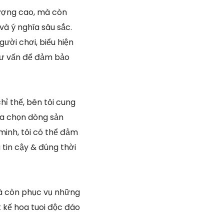
 lượng cao, mà còn
và ý nghĩa sâu sắc.
ười chơi, biểu hiện
 tư vấn để đảm bảo
hỉ thế, bên tôi cung
ựa chọn dòng sản
inh, tôi có thể đảm
tin cậy & đúng thời
mà còn phục vụ những
ết kế hoa tuoi độc đáo