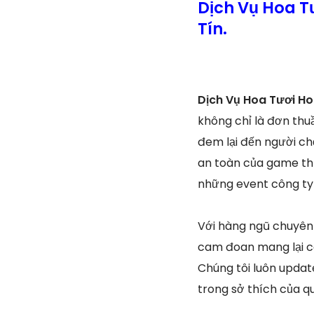
Dịch Vụ Hoa T
Tín.
Dịch Vụ Hoa Tươi Ho
không chỉ là đơn thu
đem lại đến người chơ
an toàn của game thủ
những event công ty 
Với hàng ngũ chuyên 
cam đoan mang lại cá
Chúng tôi luôn updat
trong sở thích của q