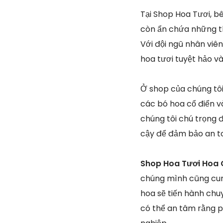
Tại Shop Hoa Tươi, b
còn ẩn chứa những th
Với đội ngũ nhân viê
hoa tươi tuyệt hảo v
Ở shop của chúng tôi,
các bó hoa cổ điển và
chúng tôi chú trọng 
cậy để đảm bảo an t
Shop Hoa Tươi Hoa C
chúng mình cũng cun
hoa sẽ tiến hành chu
có thể an tâm rằng p