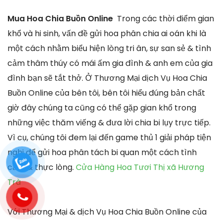
Mua Hoa Chia Buồn Online
Trong các thời điểm gian
khổ và hi sinh, vấn đề gửi hoa phân chia ai oán khi là
một cách nhằm biểu hiện lòng tri ân, sự san sẻ & tình
cảm thâm thúy có mái ấm gia đình & anh em của gia
đình bạn sẽ tắt thở. Ở Thương Mại dịch Vụ Hoa Chia
Buồn Online của bên tôi, bên tôi hiểu đúng bản chất
giờ đây chúng ta cũng có thể gặp gian khổ trong
những việc thăm viếng & đưa lời chia bi lụy trực tiếp.
Vì cụ, chúng tôi đem lại đến game thủ 1 giải pháp tiện
nghi để gửi hoa phân tách bi quan một cách tình
cảm & thực lòng.
Cửa Hàng Hoa Tươi Thị xã Hương
Trà
Với Thương Mại & dịch Vụ Hoa Chia Buồn Online của