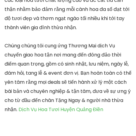
các loại hoa tươi chất lượng cao và đc cắt tỉa cẩn
thận nhằm bảo đảm rằng mỗi cành hoa đa số đạt tới
độ tươi đẹp và thơm ngạt ngào tối nhiều khi tới tay
thành viên gia đình thừa nhận.
Chúng chúng tôi cung ứng Thương Mại dịch Vụ
chuyển giao hoa tận nơi mang đến đông đảo thời
điểm quan trọng, gồm có sinh nhật, lưu niệm, ngày lễ,
đám hỏi, tang lễ & event đơn vị. Bạn hoàn toàn có thể
yên tâm rằng mọi deals sẽ tiến hành xử lý một cách
bài bản và chuyên nghiệp & tận tâm, đưa về sự ưng ý
cho từ đầu đến chân Tặng Ngay & người nhà thừa
nhận.
Dịch Vụ Hoa Tươi Huyện Quảng Điền