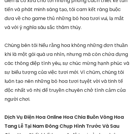
điển & cổ xưa cho tới những phong cách thiết kế tân
tiến và phát minh sáng tạo, tôi cam kết ràng buộc
đưa về cho game thủ những bó hoa tươi vui, lạ mắt
và với ý nghĩa sâu sắc thâm thúy.
Chúng bên tôi hiểu rằng hoa không những đơn thuần
khi là một gói quà ưa nhìn, nhưng mà còn chứa đựng
các thông điệp tình yêu, sự chúc mừng hạnh phúc và
sự biểu tượng của việc tươi mới. Vì chũm, chúng tôi
luôn tạo nên những bó hoa tươi tuyệt vời và tinh tế
độc nhất vô nhị để truyền chuyên chở tình cảm của
người chơi.
Dịch Vụ Điện Hoa Online Hoa Chia Buồn Vòng Hoa
Tang Lễ Tại Nam Đông Chụp Hình Trước Và Sau