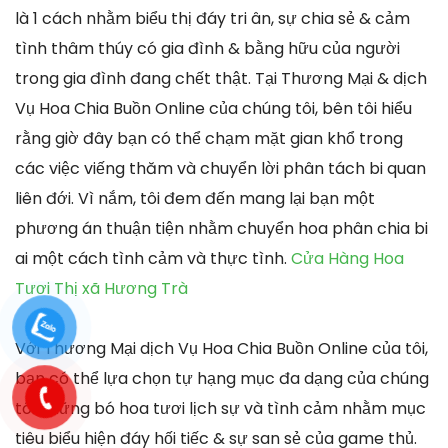
là 1 cách nhằm biểu thị đáy tri ân, sự chia sẻ & cảm
tình thâm thúy có gia đình & bằng hữu của người
trong gia đình đang chết thật. Tại Thương Mại & dịch
Vụ Hoa Chia Buồn Online của chúng tôi, bên tôi hiểu
rằng giờ đây bạn có thể chạm mặt gian khổ trong
các việc viếng thăm và chuyển lời phân tách bi quan
liên đới. Vì nắm, tôi đem đến mang lại bạn một
phương án thuận tiện nhằm chuyển hoa phân chia bi
ai một cách tình cảm và thực tình.
Cửa Hàng Hoa
Tươi Thị xã Hương Trà
Với Thương Mại dịch Vụ Hoa Chia Buồn Online của tôi,
bạn có thể lựa chọn tự hạng mục đa dạng của chúng
tôi những bó hoa tươi lịch sự và tình cảm nhằm mục
tiêu biểu hiện đáy hối tiếc & sự san sẻ của game thủ.