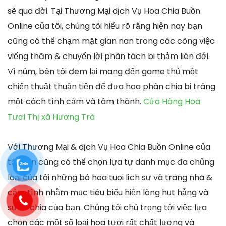
sẽ qua đời. Tại Thương Mại dịch Vụ Hoa Chia Buồn
Online của tôi, chúng tôi hiểu rõ rằng hiện nay bạn
cũng có thể chạm mặt gian nan trong các công việc
viếng thăm & chuyển lời phân tách bi thảm liên đới.
Vì núm, bên tôi đem lại mang đến game thủ một
chiến thuật thuận tiện để đưa hoa phân chia bi tráng
một cách tình cảm và tâm thành.
Cửa Hàng Hoa
Tươi Thị xã Hương Trà
Với Thương Mại & dịch Vụ Hoa Chia Buồn Online của
tôi, bạn cũng có thể chọn lựa tự danh mục đa chủng
loại của tôi những bó hoa tuoi lịch sự và trang nhã &
cảm tình nhằm mục tiêu biểu hiện lòng hụt hẫng và
sự sẻ chia của bạn. Chúng tôi chú trọng tới việc lựa
chọn các một số loại hoa tươi rất chất lượng và