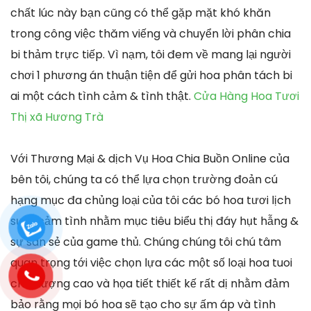
chất lúc này bạn cũng có thể gặp mặt khó khăn
trong công việc thăm viếng và chuyển lời phân chia
bi thảm trực tiếp. Vì nạm, tôi đem về mang lại người
chơi 1 phương án thuận tiện để gửi hoa phân tách bi
ai một cách tình cảm & tình thật.
Cửa Hàng Hoa Tươi
Thị xã Hương Trà
Với Thương Mại & dịch Vụ Hoa Chia Buồn Online của
bên tôi, chúng ta có thể lựa chọn trường đoản cú
hạng mục đa chủng loại của tôi các bó hoa tươi lịch
sự & cảm tình nhằm mục tiêu biểu thị đáy hụt hẫng &
sự san sẻ của game thủ. Chúng chúng tôi chú tâm
quan trọng tới việc chọn lựa các một số loại hoa tuoi
chất lượng cao và họa tiết thiết kế rất dị nhằm đảm
bảo rằng mọi bó hoa sẽ tạo cho sự ấm áp và tình