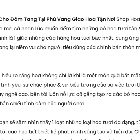
Cho Đám Tang Tại Phú Vang Giao Hoa Tận Nơi
Shop Hoa 
ho mỗi cá nhân Lúc muốn kiếm tìm những bó hoa tươi tắn & 
ãnh là 1 giữa những cửa hàng hoa tuoi bậc nhất, cung ứn
ng lại niềm vui cho người tiêu dùng của chính bản thân 
ôi hiểu rõ rằng hoa không chỉ là khi là một món quà bắt m
ình yêu, sự chúc phúc & sự biểu tượng của sự việc tươi th
y nghề cao, bên tôi luôn nỗ lực cố gắng tạo ra các bó hoa
ản chiếu tình cảm của người chơi.
 bạn sẽ sắm nhìn thấy 1 loạt những loại hoa tươi đa dạng,
tới các họa tiết thiết kế phát minh sáng tạo và hiện đại. 