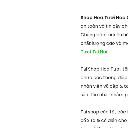
Shop Hoa Tươi Hoa 
an toàn và tin cậy c
Chúng bên tôi kiêu h
chất lượng cao và ma
Tươi Tại Huế
Tại Shop Hoa Tươi, t
chứa các thông điệp t
nhân viên vồ cập & ta
sảo độc nhất nhằm ph
Tại shop của tôi, các
cổ xưa & cổ điển cho 