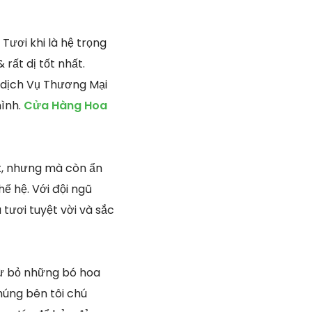
Tươi khi là hệ trọng
rất dị tốt nhất.
g dịch Vụ Thương Mại
mình.
Cửa Hàng Hoa
ắt, nhưng mà còn ẩn
ế hệ. Với đội ngũ
 tươi tuyệt vời và sắc
 từ bỏ những bó hoa
Chúng bên tôi chú