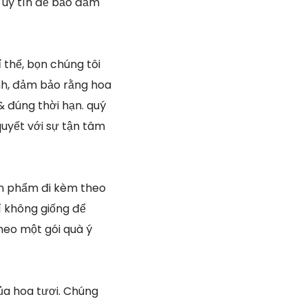
 uy tín để bảo đảm
 thế, bọn chúng tôi
nh, đảm bảo rằng hoa
& đúng thời hạn. quý
uyết với sự tận tâm
ản phẩm đi kèm theo
í không giống để
heo một gói quà ý
ủa hoa tươi. Chúng