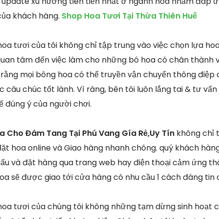
 update xu hướng tiên tiến nhất ở ngành hoa nhằm đáp ứ
 của khách hàng.
Shop Hoa Tươi Tại Thừa Thiên Huế
oa tươi của tôi không chỉ tập trung vào việc chọn lựa hoa
uan tâm đến việc làm cho những bó hoa có chân thành và
 rằng mọi bông hoa có thể truyền vận chuyển thông điệp c
 câu chúc tốt lành. Vì ráng, bên tôi luôn lắng tai & tư 
ế đúng ý của người chơi.
oa Cho Đám Tang Tại Phú Vang Gía Rẻ,Uy Tín
không chỉ t
ặt hoa online và Giao hàng nhanh chóng. quý khách hàng
u và đặt hàng qua trang web hay điện thoại cảm ứng thô
oa sẽ được giao tới cửa hàng có nhu cầu 1 cách đáng tin c
hoa tươi của chúng tôi không những tạm dừng sinh hoạt 