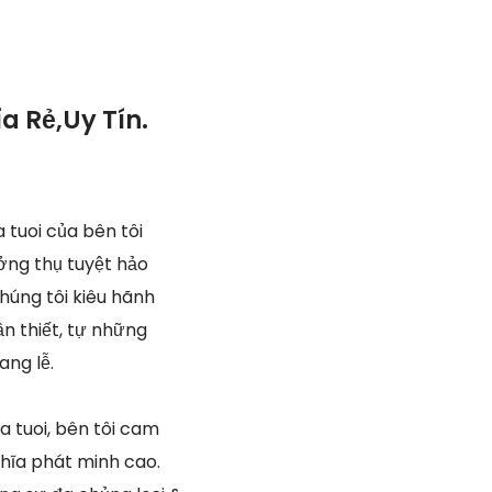
 Rẻ,Uy Tín.
 tuoi của bên tôi
ởng thụ tuyệt hảo
Chúng tôi kiêu hãnh
ần thiết, tự những
ng lễ.
 tuoi, bên tôi cam
ghĩa phát minh cao.