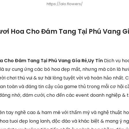
https://alo.flowers/
ươi Hoa Cho Đám Tang Tại Phú Vang Gía
oa Cho Đám Tang Tại Phú Vang Gía Rẻ,Uy Tín
Dịch vụ hoa
 là sự cung ứng các bó hoa đẹp mắt, nhưng mà còn là hư
ời chơi thú vui & sự hài lòng tuyệt vời và hoàn hảo nhất. 
c an toàn và đáng tin cậy của game thủ trong mỗi cơ hội c
đáng nhớ, đám cưới, cho đến các event doanh nghiệp & ta
ên tay nghề cao & ham mê với thẩm mỹ và nghệ thuật hoa
hoa tuoi đẹp long lanh, độc đáo và khác biệt & mang ý n