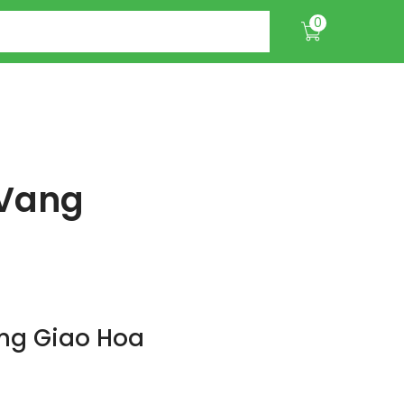
0
 Vang
ng Giao Hoa