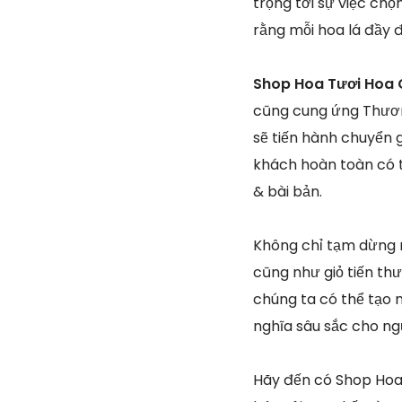
trọng tới sự việc ch
rằng mỗi hoa lá đầy 
Shop Hoa Tươi Hoa 
cũng cung ứng Thươn
sẽ tiến hành chuyển 
khách hoàn toàn có 
& bài bản.
Không chỉ tạm dừng 
cũng như giỏ tiến th
chúng ta có thể tạo 
nghĩa sâu sắc cho ng
Hãy đến có Shop Hoa