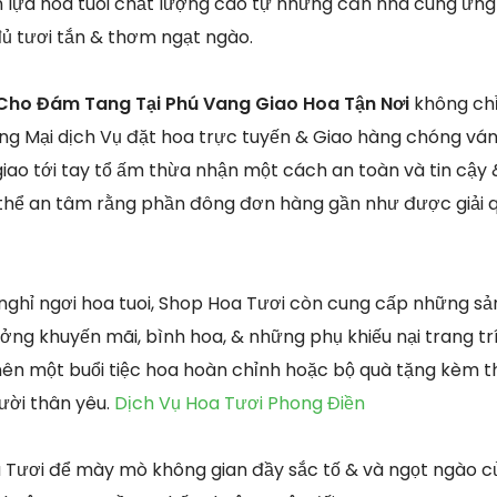
ọn lựa hoa tuoi chất lượng cao tự những căn nhà cung ứng
đủ tươi tắn & thơm ngạt ngào.
Cho Đám Tang Tại Phú Vang Giao Hoa Tận Nơi
không chỉ
g Mại dịch Vụ đặt hoa trực tuyến & Giao hàng chóng vá
giao tới tay tổ ấm thừa nhận một cách an toàn và tin cậy 
thể an tâm rằng phần đông đơn hàng gần như được giải q
nghỉ ngơi hoa tuoi, Shop Hoa Tươi còn cung cấp những s
ưởng khuyến mãi, bình hoa, & những phụ khiếu nại trang tr
nên một buổi tiệc hoa hoàn chỉnh hoặc bộ quà tặng kèm t
ười thân yêu.
Dịch Vụ Hoa Tươi Phong Điền
 Tươi để mày mò không gian đầy sắc tố & và ngọt ngào c