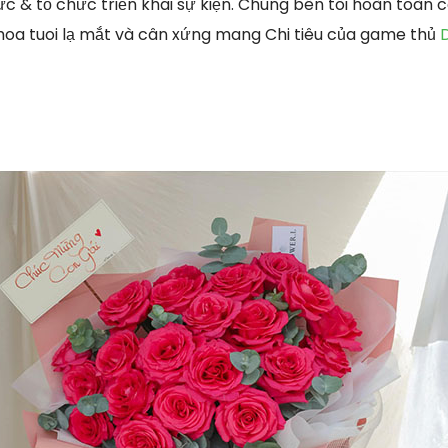
c & tổ chức triển khai sự kiện. Chúng bên tôi hoàn toàn 
hoa tuoi lạ mắt và cân xứng mang Chi tiêu của game thủ