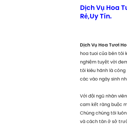
Dịch Vụ Hoa 
Rẻ,Uy Tín.
Dịch Vụ Hoa Tươi H
hoa tuoi của bên tôi
nghiệm tuyệt vời đem
tôi kiêu hãnh là công
các vào ngày sinh nhậ
Với đội ngũ nhân viê
cam kết ràng buộc ma
Chúng chúng tôi luôn
và cách tân ở sở trư