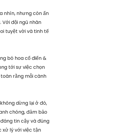
ưa nhìn, nhưng còn ẩn
. Với đội ngũ nhân
i tuyệt vời và tinh tế
hững bó hoa cổ điển &
ọng tới sự việc chọn
 toàn rằng mỗi cành
không dừng lại ở đó,
hanh chóng, đảm bảo
 đáng tin cậy và đúng
xử lý với việc tận