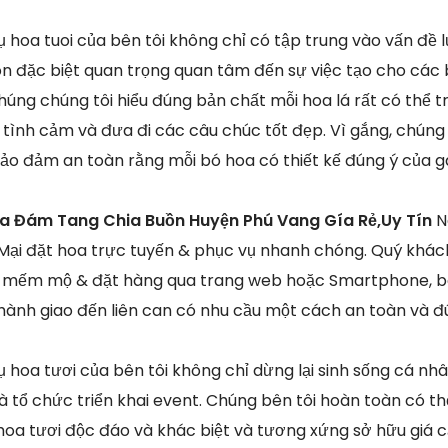
 hoa tuoi của bên tôi không chỉ có tập trung vào vấn đề l
n đặc biệt quan trọng quan tâm đến sự việc tạo cho các
úng chúng tôi hiểu đúng bản chất mỗi hoa lá rất có thể t
ị tình cảm và đưa đi các câu chúc tốt đẹp. Vì gắng, chúng 
ảo đảm an toàn rằng mỗi bó hoa có thiết kế đúng ý của 
oa Đám Tang Chia Buồn Huyện Phú Vang Gía Rẻ,Uy Tín
N
ại đặt hoa trực tuyến & phục vụ nhanh chóng. Quý khách
mếm mộ & đặt hàng qua trang web hoặc Smartphone, bê
 hành giao đến liên can có nhu cầu một cách an toàn và đ
 hoa tươi của bên tôi không chỉ dừng lại sinh sống cá 
 tổ chức triển khai event. Chúng bên tôi hoàn toàn có t
hoa tươi độc đáo và khác biệt và tương xứng sở hữu giá