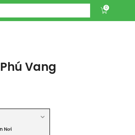
0
 Phú Vang
n Nơi