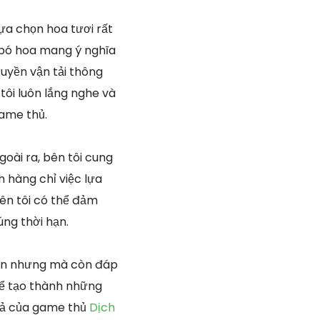
ựa chọn hoa tươi rất
 bó hoa mang ý nghĩa
ruyền vận tải thông
tôi luôn lắng nghe và
game thủ.
goài ra, bên tôi cung
 hàng chỉ việc lựa
n tôi có thể đảm
úng thời hạn.
nhân nhưng mà còn đáp
hể tạo thành những
 cả của game thủ
Dịch