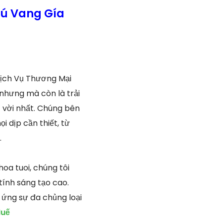
hú Vang Gía
ịch Vụ Thương Mại
 nhưng mà còn là trải
 vời nhất. Chúng bên
i dịp cần thiết, từ
.
oa tuoi, chúng tôi
ính sáng tạo cao.
 ứng sự đa chủng loại
Huế