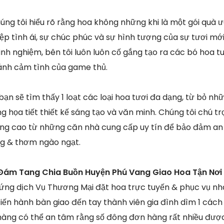
húng tôi hiểu rõ rằng hoa không những khi là một gói quà 
p tình ái, sự chúc phúc và sự hình tượng của sự tươi mới
inh nghiệm, bên tôi luôn luôn cố gắng tạo ra các bó hoa tuo
ánh cảm tình của game thủ.
 bạn sẽ tìm thấy 1 loạt các loại hoa tươi đa dạng, từ bỏ n
 họa tiết thiết kế sáng tạo và văn minh. Chúng tôi chú tr
ợng cao từ những căn nhà cung cấp uy tín để bảo đảm an
ng & thơm ngào ngạt.
Đám Tang Chia Buồn Huyện Phú Vang Giao Hoa Tận Nơi
 ứng dịch Vụ Thương Mại đặt hoa trực tuyến & phục vụ n
tiến hành bàn giao đến tay thành viên gia đình dìm 1 cách
hàng có thể an tâm rằng số đông đơn hàng rất nhiều được 