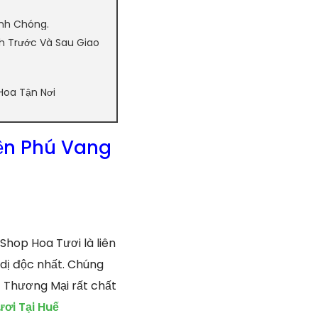
nh Chóng.
h Trước Và Sau Giao
Hoa Tận Nơi
ện Phú Vang
Shop Hoa Tươi là liên
dị độc nhất. Chúng
ụ Thương Mại rất chất
ơi Tại Huế