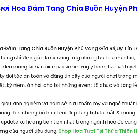
Tươi Hoa Đám Tang Chia Buồn Huyện P
oa Đám Tang Chia Buồn Huyện Phú Vang Gía Rẻ,Uy Tín
D
 không chỉ đơn giản là sự cung ứng những bó hoa ưa nhìn,
 đến mang lại bạn niềm vui và sự ưng ý hoàn hảo và tuyệt
 ty đối tác an toàn và đáng tin cậy của người chơi trong mọ
t, kỷ niệm, ăn hỏi, cho tới những event tổ chức và tang lễ
n giàu kinh nghiệm và ham sở hữu thẩm mỹ và nghệ thuật h
ng đến những bó hoa tươi đẹp lung linh, lạ mắt & mang t
 update xu hướng tiên tiến nhất trong ngành hoa để cung
ờng của người tiêu dùng.
Shop Hoa Tươi Tại Thừa Thiên 