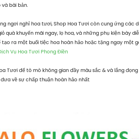
và bài bản.
g ngơi nghỉ hoa tươi, Shop Hoa Tươi còn cung ứng các 
ỏ quà khuyến mãi ngay, lọ hoa, và những phụ kiện bày diễ
 tạo ra một buổi tiệc hoa hoàn hảo hoặc tặng ngay một gó
Dịch Vụ Hoa Tươi Phong Điền
oa Tươi để tò mò không gian đầy màu sắc & và lắng đọng
 đưa về sự chấp thuận hoàn hảo nhất