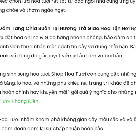
iệc chọn lựa hoa tuoi rất tốt tự các ngôi nhà cung ứng u
ng chóe và thơm ngào ngạt.
Đám Tang Chia Buồn Tại Hương Trà Giao Hoa Tận Nơi
Ng
ụ đặt hoa online & Giao hàng nhanh chóng, bảo đảm an t
ành viên thừa nhận một cách tin cậy và đúng thời hạn. B
als số đông đc giải quyết với sự tận tâm và bài bản.
g sinh sống hoa tuoi, Shop Hoa Tươi còn cung cấp nhữn
 tặng, lọ hoa, và những phụ khiếu nại trang trí khác để c
 hoàn chỉnh hay khuyến mãi 1 gói quà ý nghĩa cho những
 Tươi Phong Điền
 Hoa Tươi nhằm khám phá không gian đầy màu sắc và và 
i cam đoan đem lại sự chấp thuận hoàn hảo