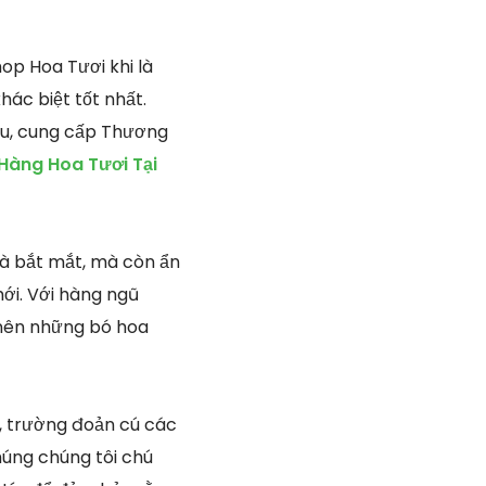
op Hoa Tươi khi là
ác biệt tốt nhất.
ầu, cung cấp Thương
Hàng Hoa Tươi Tại
uà bắt mắt, mà còn ẩn
ới. Với hàng ngũ
 nên những bó hoa
i, trường đoản cú các
húng chúng tôi chú