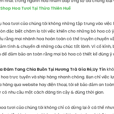
iến nhất trong ngành hoa nhằm đáp ứng sự đa chủng loại 
.
Shop Hoa Tươi Tại Thừa Thiên Huế
 hoa tươi của chúng tôi không những tập trung vào việc 
òn đặc biệt chăm lo tới việc khiến cho những bó hoa có ý
iểu rằng mọi nhành hoa hoàn toàn có thể truyền chuyển v
cảm tình & chuyển đi những câu chúc tốt lành. Vì cố kỉnh, 
n để đảm bảo an toàn rằng mọi bó hoa có thiết kế đúng ý
a Đám Tang Chia Buồn Tại Hương Trà Gía Rẻ,Uy Tín
khô
 hoa trực tuyến và ship hàng nhanh chóng. Bạn chỉ việc l
hàng qua website hay điện thoại, tôi sẽ bảo đảm an toàn 
 có nhu cầu một cách đáng tin cậy & đúng thời gian.
oa tươi của chúng tôi không chỉ có dừng lại ở cá thể n