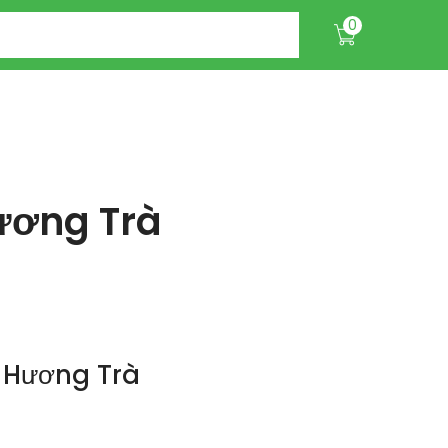
0
ương Trà
 Hương Trà