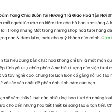
Đám Tang Chia Buồn Tại Hương Trà Giao Hoa Tận Nơi
Sh
n mỗi người lúc ước ao kiếm tìm các bó hoa tươi sáng & kh
 là 1 trong những Một trong những shop hoa tươi hàng đ
ượng cao & đem lại nụ cười cho quý khách của mình.
Cửa 
ên tôi hiểu đúng bản chất hoa không chỉ khi là một món q
p tình yêu, sự chúc phúc & sự biểu tượng của việc tươi m
 và tay nghề cao, chúng tôi luôn luôn cố gắng nỗ lực tạo
 tế và sắc sảo nhất để phản ánh tình cảm của bạn.
ạn sẽ sắm thấy 1 loạt các nhiều loại hoa tươi đa chủng loạ
ưa cho đến những họa tiết thiết kế sáng tạo & tân tiến. C