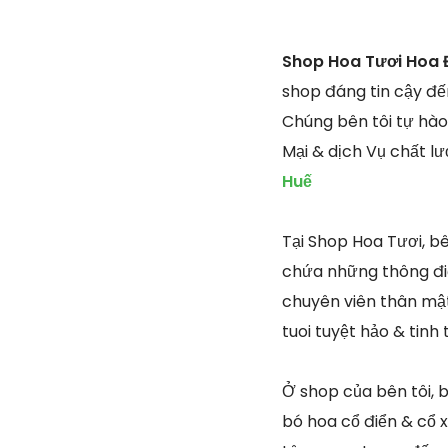
Shop Hoa Tươi Hoa 
shop đáng tin cậy đế
Chúng bên tôi tự hào
Mại & dịch Vụ chất l
Huế
Tại Shop Hoa Tươi, b
chứa những thông điệ
chuyên viên thân mật
tuoi tuyệt hảo & tinh
Ở shop của bên tôi, b
bó hoa cổ điển & cổ x