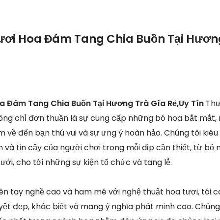
ươi Hoa Đám Tang Chia Buồn Tại Hươn
a Đám Tang Chia Buồn Tại Hương Trà Gía Rẻ,Uy Tín
Thư
hông chỉ đơn thuần là sự cung cấp những bó hoa bắt mắt, 
về đến bạn thú vui và sự ưng ý hoàn hảo. Chúng tôi kiêu 
 và tin cậy của người chơi trong mỗi dịp cần thiết, từ b
ưới, cho tới những sự kiện tổ chức và tang lễ.
iên tay nghề cao và ham mê với nghệ thuật hoa tươi, tô
yệt đẹp, khác biệt và mang ý nghĩa phát minh cao. Chúng