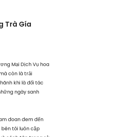
g Trà Gía
ơng Mại Dịch Vụ hoa
mà còn là trải
hãnh khi là đối tác
ỏ những ngày sanh
i cam đoan đem đến
 bên tôi luôn cập