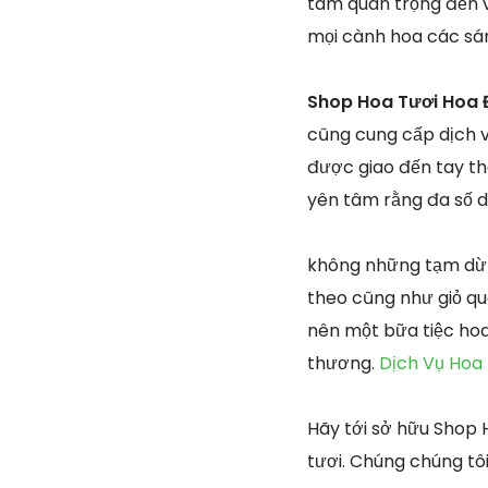
tâm quan trọng đến v
mọi cành hoa các sá
Shop Hoa Tươi Hoa 
cũng cung cấp dịch v
được giao đến tay th
yên tâm rằng đa số de
không những tạm dừn
theo cũng như giỏ quà
nên một bữa tiệc hoa
thương.
Dịch Vụ Hoa
Hãy tới sở hữu Shop
tươi. Chúng chúng tô