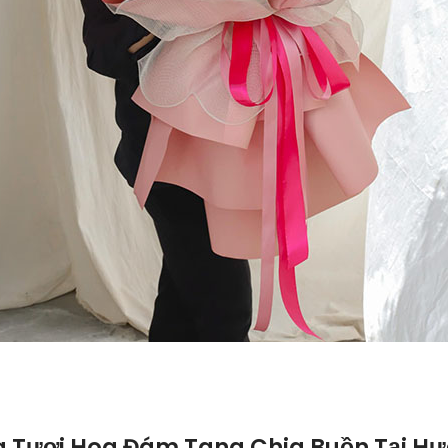
 Tươi Hoa Đám Tang Chia Buồn Tại Hư