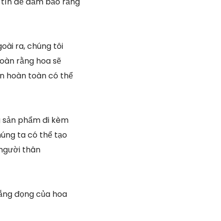
y tín để đảm bảo rằng
oài ra, chúng tôi
oàn rằng hoa sẽ
ạn hoàn toàn có thể
g sản phẩm đi kèm
húng ta có thể tạo
 người thân
lắng đọng của hoa