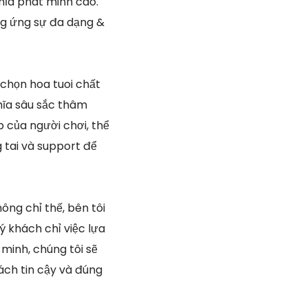
hĩa phát minh cao.
ng ứng sự đa dạng &
 chọn hoa tuoi chất
hĩa sâu sắc thâm
p của người chơi, thể
g tai và support để
ông chỉ thế, bên tôi
 khách chỉ việc lựa
inh, chúng tôi sẽ
ch tin cậy và đúng