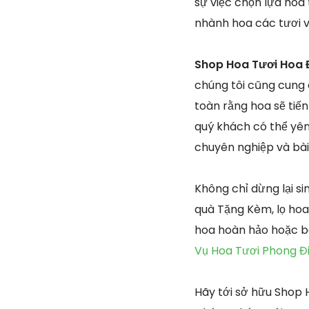
sự việc chọn lựa hoa
nhành hoa các tươi v
Shop Hoa Tươi Hoa Đ
chúng tôi cũng cung 
toàn rằng hoa sẽ tiế
quý khách có thể yên 
chuyên nghiệp và bài
Không chỉ dừng lại s
quà Tặng Kèm, lọ hoa
hoa hoàn hảo hoặc b
Vụ Hoa Tươi Phong Đ
Hãy tới sở hữu Shop 