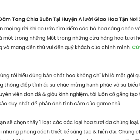
ám Tang Chia Buồn Tại Huyện A lưới Giao Hoa Tận Nơi
n mọi người khi ao ước tìm kiếm các bó hoa sáng chóe và
là một trong những Một trong những cửa hàng hoa tươi h
ng và mang đến thú vui đến quý khách của chính mình.
Cử
húng tôi hiểu đúng bản chất hoa không chỉ khi là một gói 
thông điệp tình ái, sự chúc mừng hạnh phúc và sự biểu 
uyên viên đon đả & giàu kinh nghiệm, tôi luôn cố gắng tạ
c sảo duy nhất để phản ánh tình cảm của game thủ.
ạn sẽ chọn thấy 1 loạt các các loại hoa tươi đa chủng loại
i những phong cách thiết kế sáng tạo & hiện đại. Chúng ch