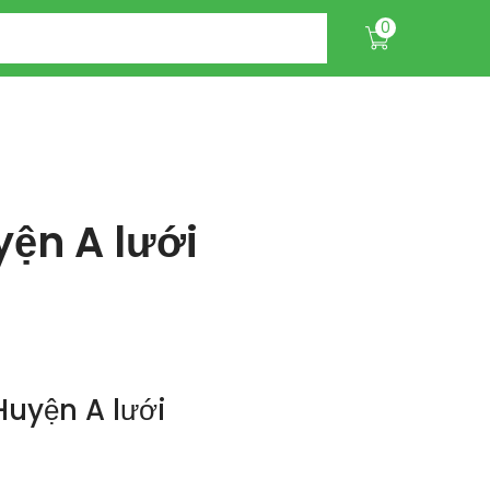
0
ện A lưới
uyện A lưới