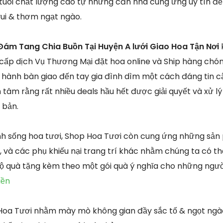
 tuoi chất lượng cao tự những căn nhà cung ứng uy tín đ
ui & thơm ngạt ngào.
ám Tang Chia Buồn Tại Huyện A lưới Giao Hoa Tận Nơi
cấp dịch Vụ Thương Mại đặt hoa online và Ship hàng chó
n hành bàn giao đến tay gia đình dìm một cách đáng tin cậ
tâm rằng rất nhiều deals hầu hết được giải quyết và xử lý
 bản.
inh sống hoa tươi, Shop Hoa Tươi còn cung ứng những sản
, và các phụ khiếu nại trang trí khác nhằm chúng ta có th
ộ quà tặng kèm theo một gói quà ý nghĩa cho những ngư
iền
Hoa Tươi nhằm mày mò không gian đầy sắc tố & ngọt ngào