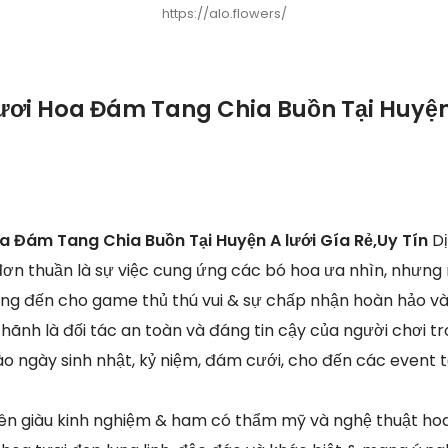
https://alo.flowers/
ươi Hoa Đám Tang Chia Buồn Tại Huyện
a Đám Tang Chia Buồn Tại Huyện A lưới Gía Rẻ,Uy Tín
D
đơn thuần là sự việc cung ứng các bó hoa ưa nhìn, nhưng 
g đến cho game thủ thú vui & sự chấp nhận hoàn hảo và 
hãnh là đối tác an toàn và đáng tin cậy của người chơi t
ào ngày sinh nhật, kỷ niệm, đám cưới, cho đến các event t
ên giàu kinh nghiệm & ham có thẩm mỹ và nghệ thuật hoa 