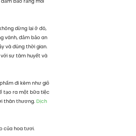
ể đảm bảo rằng mỗi
không dừng lại ở đó,
ng vánh, đảm bảo an
y và đúng thời gian.
 với sự tâm huyết và
 phẩm đi kèm như giỏ
ể tạo ra một bữa tiệc
ời thân thương.
Dịch
 của hoa tươi.