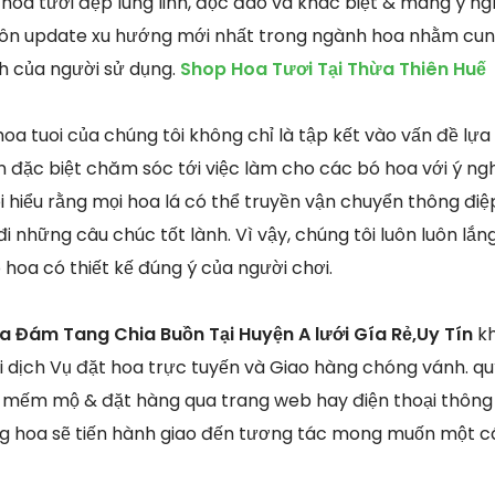
hoa tươi đẹp lung linh, độc đáo và khác biệt & mang ý ng
luôn update xu hướng mới nhất trong ngành hoa nhằm cu
ch của người sử dụng.
Shop Hoa Tươi Tại Thừa Thiên Huế
oa tuoi của chúng tôi không chỉ là tập kết vào vấn đề lựa
 đặc biệt chăm sóc tới việc làm cho các bó hoa với ý ng
 hiểu rằng mọi hoa lá có thể truyền vận chuyển thông điệ
đi những câu chúc tốt lành. Vì vậy, chúng tôi luôn luôn lắn
hoa có thiết kế đúng ý của người chơi.
a Đám Tang Chia Buồn Tại Huyện A lưới Gía Rẻ,Uy Tín
kh
dịch Vụ đặt hoa trực tuyến và Giao hàng chóng vánh. quý
mếm mộ & đặt hàng qua trang web hay điện thoại thông m
g hoa sẽ tiến hành giao đến tương tác mong muốn một cá