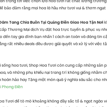
an trọng tới việc chọn lựa hoa tươi rất chất lượng trườ
để bảo đảm rằng mọi hoa lá hầu như tươi vui & thơm ngạt
Đám Tang Chia Buồn Tại Quảng Điền Giao Hoa Tận Nơi
k
 cấp Thương Mại dịch Vụ đặt hoa trực tuyến & phục vụ n
o đến tay gia đình bạn nhấn 1 cách an toàn và đáng tin cậ
ng rất nhiều deals đều được giải quyết và xử lý với việc 
i sống hoa tươi, Shop Hoa Tươi còn cung cấp những sản 
hoa, và những phụ khiếu nại trang trí không giống nhằm c
oa hoàn hảo hay Tặng một món quà ý nghĩa sâu sắc cho n
i Phong Điền
oa Tươi để tò mò khoảng không đầy sắc tố & ngọt ngào v