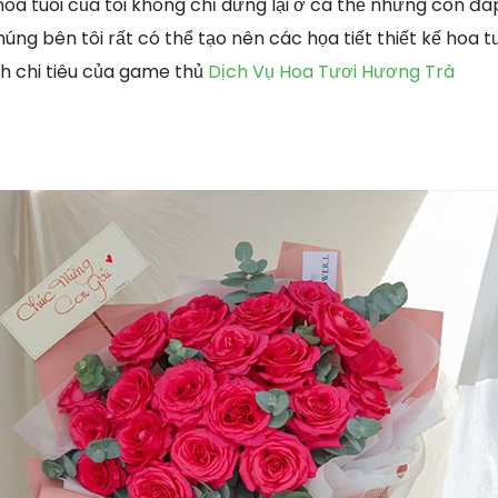
oa tuoi của tôi không chỉ dừng lại ở cá thể nhưng còn đ
húng bên tôi rất có thể tạo nên các họa tiết thiết kế hoa 
 chi tiêu của game thủ
Dịch Vụ Hoa Tươi Hương Trà