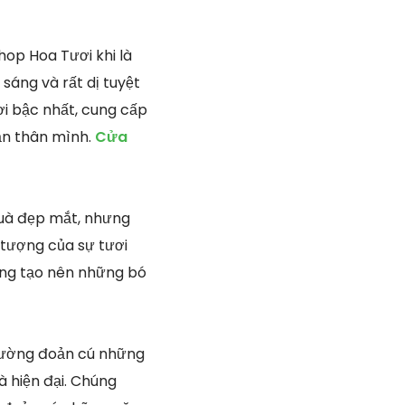
hop Hoa Tươi khi là
sáng và rất dị tuyệt
i bậc nhất, cung cấp
ản thân mình.
Cửa
quà đẹp mắt, nhưng
tượng của sự tươi
gắng tạo nên những bó
 trường đoản cú những
à hiện đại. Chúng