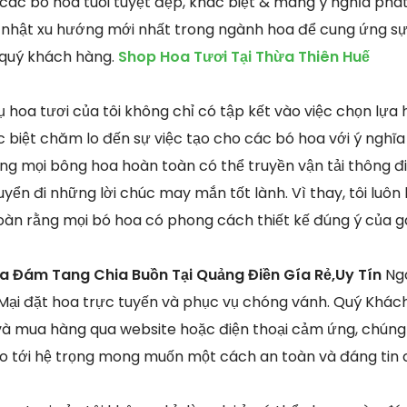
các bó hoa tuoi tuyệt đẹp, khác biệt & mang ý nghĩa phá
p nhật xu hướng mới nhất trong ngành hoa để cung ứng sự
 quý khách hàng.
Shop Hoa Tươi Tại Thừa Thiên Huế
hoa tươi của tôi không chỉ có tập kết vào việc chọn lựa h
 biệt chăm lo đến sự việc tạo cho các bó hoa với ý nghĩa
ằng mọi bông hoa hoàn toàn có thể truyền vận tải thông đ
yển đi những lời chúc may mắn tốt lành. Vì thay, tôi luôn
àn rằng mọi bó hoa có phong cách thiết kế đúng ý của g
a Đám Tang Chia Buồn Tại Quảng Điền Gía Rẻ,Uy Tín
Ngo
ại đặt hoa trực tuyến và phục vụ chóng vánh. Quý Khách 
à mua hàng qua website hoặc điện thoại cảm ứng, chúng 
o tới hệ trọng mong muốn một cách an toàn và đáng tin c