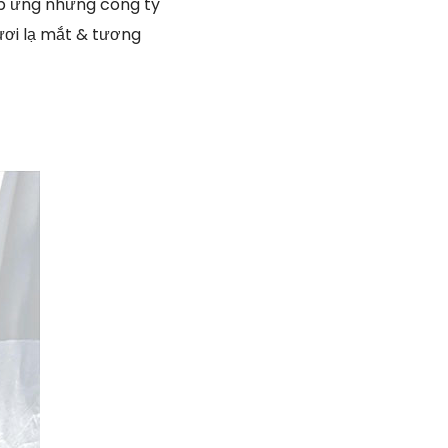
áp ứng những công ty
tươi lạ mắt & tương