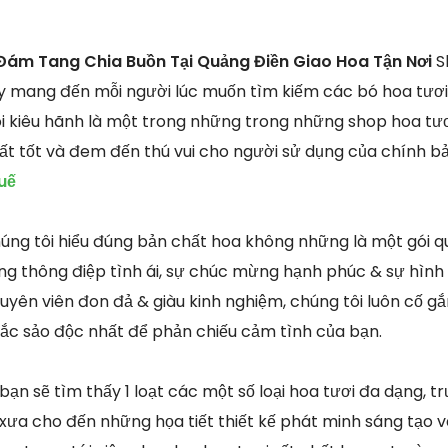
Đám Tang Chia Buồn Tại Quảng Điền Giao Hoa Tận Nơi
S
y mang đến mỗi người lúc muốn tìm kiếm các bó hoa tươi 
i kiêu hãnh là một trong những trong những shop hoa tươ
ất tốt và đem đến thú vui cho người sử dụng của chính b
uế
húng tôi hiểu đúng bản chất hoa không những là một gói 
 thông điệp tình ái, sự chúc mừng hạnh phúc & sự hình 
chuyên viên đon đả & giàu kinh nghiệm, chúng tôi luôn cố 
 sắc sảo độc nhất để phản chiếu cảm tình của bạn.
 bạn sẽ tìm thấy 1 loạt các một số loại hoa tươi đa dạng,
xưa cho đến những họa tiết thiết kế phát minh sáng tạo v