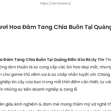
https://alo.flowers/
ươi Hoa Đám Tang Chia Buồn Tại Quảng
a Đám Tang Chia Buồn Tại Quảng Điền Gía Rẻ,Uy Tín
Th
những đơn thuần là sự cung cấp các bó hoa đẹp mắt, như
n cho game thủ niềm vui & sự chấp nhận tuyệt vời. Chúng 
nghiệp tin cậy của bạn trong mỗi thời điểm cần thiết, tự c
ến những sự kiện doanh nghiệp & tang lễ.
viên giàu kinh nghiệm & đam mê mang thẩm mỹ và nghệ th