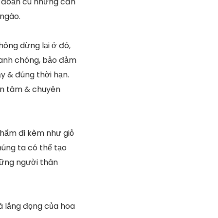
ng đoản cú những căn
 ngào.
hông dừng lại ở đó,
hanh chóng, bảo đảm
y & đúng thời hạn.
tận tâm & chuyên
phẩm đi kèm như giỏ
húng ta có thể tạo
hững người thân
à lắng đọng của hoa