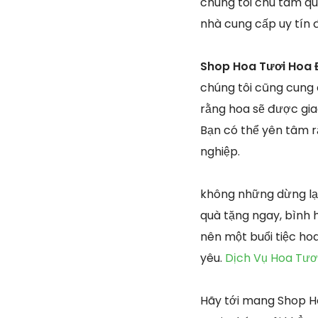
chúng tôi chú tâm qu
nhà cung cấp uy tín 
Shop Hoa Tươi Hoa 
chúng tôi cũng cung
rằng hoa sẽ được gia
Bạn có thể yên tâm rằ
nghiệp.
không những dừng lạ
quà tặng ngay, bình 
nên một buổi tiệc h
yêu.
Dịch Vụ Hoa Tươ
Hãy tới mang Shop H