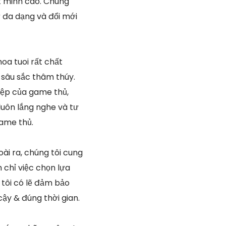
t minh cao. Chúng
 đa dạng và đổi mới
oa tuoi rất chất
 sâu sắc thâm thúy.
iệp của game thủ,
 luôn lắng nghe và tư
ame thủ.
ài ra, chúng tôi cung
chỉ việc chọn lựa
tôi có lẽ đảm bảo
ậy & đúng thời gian.