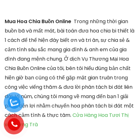
Mua Hoa Chia Buồn Online
Trong những thời gian
buồn bã và mất mát, bài toán đưa hoa chia bi thiết là
1 cách để thể hiện đáy biết ơn và tri ân, sự chia sẻ &
cảm tình sâu sắc mang gia đình & anh em của gia
đình đang mệnh chung. Ở dịch Vụ Thương Mại Hoa
Chia Buồn Online của tôi, bên tôi hiểu đúng bản chất
hiện giờ bạn cũng có thể gặp mặt gian truân trong
công việc viếng thăm & đưa lời phân tách bi đát liên
đới. Vì núm, chúng tôi mang về mang đến bạn 1 giải
pháp tiện lợi nhằm chuyển hoa phân tách bi đát một
cách cảm tình & thực tâm.
Cửa Hàng Hoa Tươi Thị
xã Hương Trà