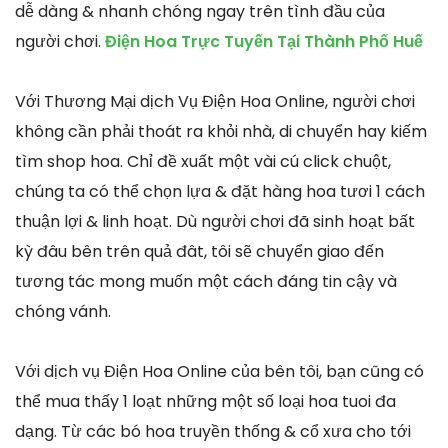
dễ dàng & nhanh chóng ngay trên tình đầu của
người chơi.
Điện Hoa Trực Tuyến Tại Thành Phố Huế
Với Thương Mại dịch Vụ Điện Hoa Online, người chơi
không cần phải thoát ra khỏi nhà, di chuyển hay kiếm
tìm shop hoa. Chỉ đề xuất một vài cú click chuột,
chúng ta có thể chọn lựa & đặt hàng hoa tươi 1 cách
thuận lợi & linh hoạt. Dù người chơi đã sinh hoạt bất
kỳ đâu bên trên quả đât, tôi sẽ chuyển giao đến
tương tác mong muốn một cách đáng tin cậy và
chóng vánh.
Với dịch vụ Điện Hoa Online của bên tôi, bạn cũng có
thể mua thấy 1 loạt những một số loại hoa tuoi đa
dạng. Từ các bó hoa truyền thống & cổ xưa cho tới