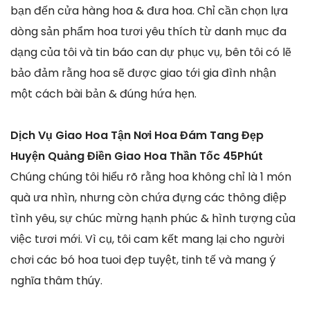
bạn đến cửa hàng hoa & đưa hoa. Chỉ cần chọn lựa
dòng sản phẩm hoa tươi yêu thích từ danh mục đa
dạng của tôi và tin báo can dự phục vụ, bên tôi có lẽ
bảo đảm rằng hoa sẽ được giao tới gia đình nhận
một cách bài bản & đúng hứa hẹn.
Dịch Vụ Giao Hoa Tận Nơi Hoa Đám Tang Đẹp
Huyện Quảng Điền Giao Hoa Thần Tốc 45Phút
Chúng chúng tôi hiểu rõ rằng hoa không chỉ là 1 món
quà ưa nhìn, nhưng còn chứa đựng các thông điệp
tình yêu, sự chúc mừng hạnh phúc & hình tượng của
việc tươi mới. Vì cụ, tôi cam kết mang lại cho người
chơi các bó hoa tuoi đẹp tuyệt, tinh tế và mang ý
nghĩa thâm thúy.