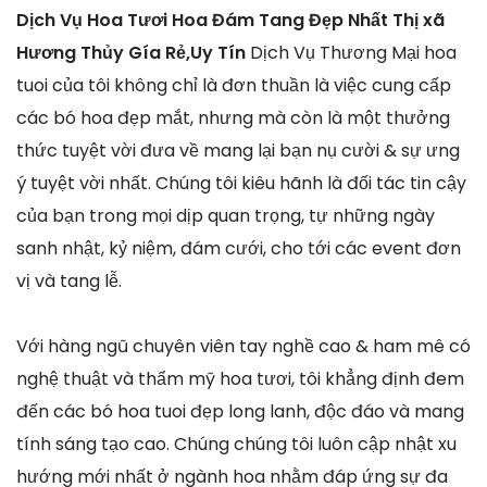
Dịch Vụ Hoa Tươi Hoa Đám Tang Đẹp Nhất Thị xã
Hương Thủy Gía Rẻ,Uy Tín
Dịch Vụ Thương Mại hoa
tuoi của tôi không chỉ là đơn thuần là việc cung cấp
các bó hoa đẹp mắt, nhưng mà còn là một thưởng
thức tuyệt vời đưa về mang lại bạn nụ cười & sự ưng
ý tuyệt vời nhất. Chúng tôi kiêu hãnh là đối tác tin cậy
của bạn trong mọi dịp quan trọng, tự những ngày
sanh nhật, kỷ niệm, đám cưới, cho tới các event đơn
vị và tang lễ.
Với hàng ngũ chuyên viên tay nghề cao & ham mê có
nghệ thuật và thẩm mỹ hoa tươi, tôi khẳng định đem
đến các bó hoa tuoi đẹp long lanh, độc đáo và mang
tính sáng tạo cao. Chúng chúng tôi luôn cập nhật xu
hướng mới nhất ở ngành hoa nhằm đáp ứng sự đa