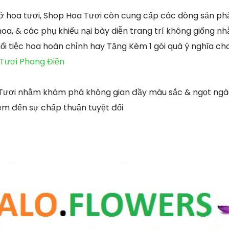
ở hoa tươi, Shop Hoa Tươi còn cung cấp các dòng sản ph
hoa, & các phụ khiếu nại bày diễn trang trí không giống 
ổi tiệc hoa hoàn chỉnh hay Tặng Kèm 1 gói quà ý nghĩa ch
 Tươi Phong Điền
 Tươi nhằm khám phá không gian đầy màu sắc & ngọt ngào
em đến sự chấp thuận tuyệt đối