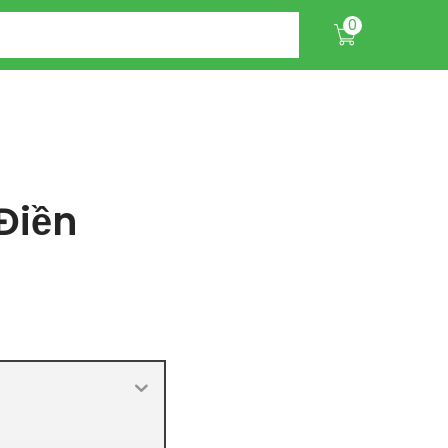
0
Điền