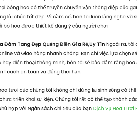
 mọi bông hoa có thể truyền chuyển vận thông điệp của gam
g lời chúc tốt đẹp. Vì cầm cố, bên tôi luôn lắng nghe và
 bó hoa được thiết kế đúng ý của người chơi.
oa Đám Tang Đẹp Quảng Điền Gía Rẻ,Uy Tín
Ngoài ra, tôi
nline và Giao hàng nhanh chóng. Bạn chỉ việc lựa chọn 
 hay điện thoại thông minh, bên tôi sẽ bảo đảm rằng hoa 
n 1 cách an toàn và đúng thời hạn.
oa tươi của chúng tôi không chỉ dừng lại sinh sống cá t
chức triển khai sự kiện. Chúng tôi rất có thể tạo thành c
phù hợp với Ngân sách chi tiêu của bạn
Dịch Vụ Hoa Tươi