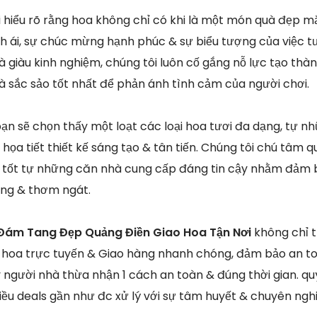
ôi hiểu rõ rằng hoa không chỉ có khi là một món quà đẹp 
h ái, sự chúc mừng hạnh phúc & sự biểu tượng của việc t
à giàu kinh nghiệm, chúng tôi luôn cố gắng nỗ lực tạo thà
và sắc sảo tốt nhất để phản ánh tình cảm của người chơi.
bạn sẽ chọn thấy một loạt các loại hoa tươi đa dạng, tự n
họa tiết thiết kế sáng tạo & tân tiến. Chúng tôi chú tâm q
t tốt tự những căn nhà cung cấp đáng tin cậy nhằm đảm 
áng & thơm ngát.
Đám Tang Đẹp Quảng Điền Giao Hoa Tận Nơi
không chỉ t
 hoa trực tuyến & Giao hàng nhanh chóng, đảm bảo an to
y người nhà thừa nhận 1 cách an toàn & đúng thời gian. q
ều deals gần như đc xử lý với sự tâm huyết & chuyên nghi