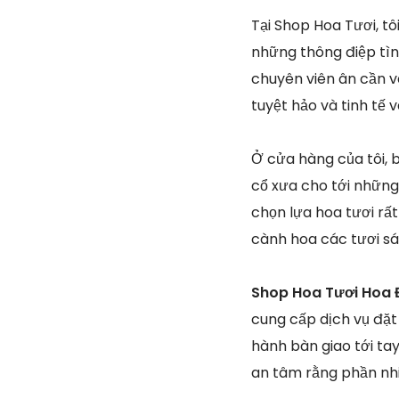
Tại Shop Hoa Tươi, t
những thông điệp tìn
chuyên viên ân cần v
tuyệt hảo và tinh tế 
Ở cửa hàng của tôi, 
cổ xưa cho tới những 
chọn lựa hoa tươi rấ
cành hoa các tươi s
Shop Hoa Tươi Hoa 
cung cấp dịch vụ đặt
hành bàn giao tới ta
an tâm rằng phần nhi