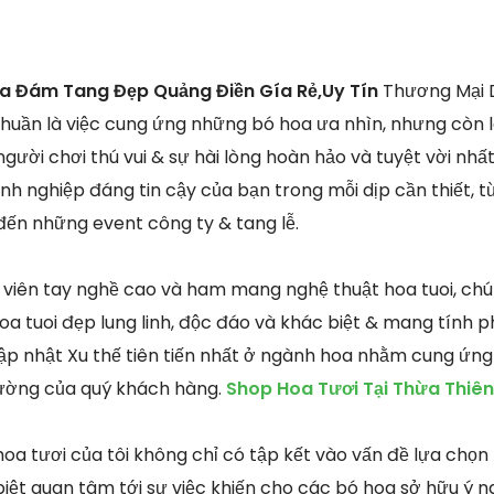
oa Đám Tang Đẹp Quảng Điền Gía Rẻ,Uy Tín
Thương Mại D
 thuần là việc cung ứng những bó hoa ưa nhìn, nhưng còn 
gười chơi thú vui & sự hài lòng hoàn hảo và tuyệt vời nhấ
anh nghiệp đáng tin cậy của bạn trong mỗi dịp cần thiết, t
 đến những event công ty & tang lễ.
 viên tay nghề cao và ham mang nghệ thuật hoa tuoi, ch
 tuoi đẹp lung linh, độc đáo và khác biệt & mang tính p
cập nhật Xu thế tiên tiến nhất ở ngành hoa nhằm cung ứng
rường của quý khách hàng.
Shop Hoa Tươi Tại Thừa Thiên
oa tươi của tôi không chỉ có tập kết vào vấn đề lựa chọn
iệt quan tâm tới sự việc khiến cho các bó hoa sở hữu ý n