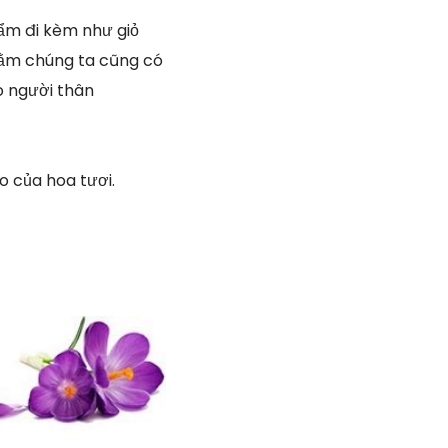
ẩm đi kèm như giỏ
nhằm chúng ta cũng có
o người thân
 của hoa tươi.