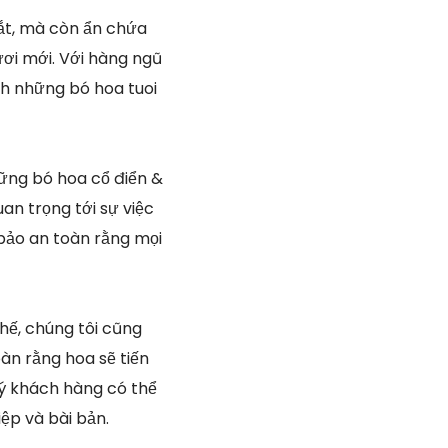
mắt, mà còn ẩn chứa
ươi mới. Với hàng ngũ
nh những bó hoa tuoi
hững bó hoa cổ điển &
uan trọng tới sự việc
bảo an toàn rằng mọi
hế, chúng tôi cũng
àn rằng hoa sẽ tiến
uý khách hàng có thể
ệp và bài bản.