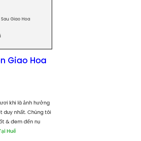
 Sau Giao Hoa
i
n Giao Hoa
ơi khi là ảnh hưởng
t duy nhất. Chúng tôi
tốt & đem đến nụ
ại Huế