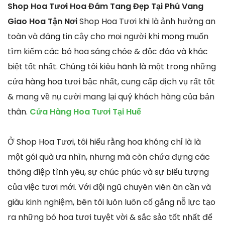
Shop Hoa Tươi Hoa Đám Tang Đẹp Tại Phú Vang
Giao Hoa Tận Nơi
Shop Hoa Tươi khi là ảnh hưởng an
toàn và đáng tin cậy cho mọi người khi mong muốn
tìm kiếm các bó hoa sáng chóe & độc đáo và khác
biệt tốt nhất. Chúng tôi kiêu hãnh là một trong những
cửa hàng hoa tươi bậc nhất, cung cấp dịch vụ rất tốt
& mang về nụ cười mang lại quý khách hàng của bản
thân.
Cửa Hàng Hoa Tươi Tại Huế
Ở Shop Hoa Tươi, tôi hiểu rằng hoa không chỉ là là
một gói quà ưa nhìn, nhưng mà còn chứa đựng các
thông điệp tình yêu, sự chúc phúc và sự biểu tượng
của việc tươi mới. Với đội ngũ chuyên viên ân cần và
giàu kinh nghiệm, bên tôi luôn luôn cố gắng nỗ lực tạo
ra những bó hoa tươi tuyệt vời & sắc sảo tốt nhất để