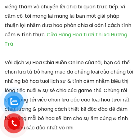
viếng thăm và chuyển lời chia bi quan trực tiếp. Vì
cầm cố, tôi mang lại mang lại bạn một giải pháp
thuận lợi nhằm đưa hoa phân chia ai oán 1 cách tình
cảm & tình thực.
Cửa Hàng Hoa Tươi Thị xã Hương
Trà
Với dịch vụ Hoa Chia Buồn Online của tôi, bạn có thể
chọn lựa từ bỏ hạng mục đa chủng loại của chúng tôi
những bó hoa tuoi lịch sự & tình cảm nhằm biểu thị
lòng tiếc nuối & sự sẻ chia của game thủ. Chúng tôi
chú trọng tới việc chọn lựa các các loại hoa tươi rất
chất lượng & phong cách thiết kế độc đáo để đảm
bảo rằng mỗi bó hoa sẽ làm cho sự ấm cúng & tình
cảm sâu sắc độc nhất vô nhị.