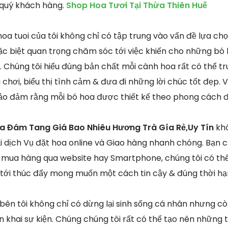
 quý khách hàng.
Shop Hoa Tươi Tại Thừa Thiên Huế
oa tuoi của tôi không chỉ có tập trung vào vấn đề lựa chọ
c biệt quan trọng chăm sóc tới việc khiến cho những bó
. Chúng tôi hiểu đúng bản chất mỗi cành hoa rất có thể t
chơi, biểu thị tình cảm & đưa đi những lời chúc tốt đẹp. Vì
ảo đảm rằng mỗi bó hoa được thiết kế theo phong cách đ
oa Đám Tang Giá Bao Nhiêu Hương Trà Gía Rẻ,Uy Tín
khô
dịch Vụ đặt hoa online và Giao hàng nhanh chóng. Bạn c
mua hàng qua website hay Smartphone, chúng tôi có th
tới thúc đẩy mong muốn một cách tin cậy & đúng thời hạ
 bên tôi không chỉ có dừng lại sinh sống cá nhân nhưng 
n khai sự kiện. Chúng chúng tôi rất có thể tạo nên những th