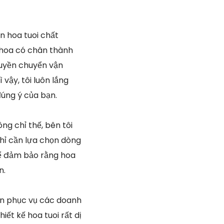
n hoa tuoi chất
 hoa có chân thành
ruyền chuyển vận
 vậy, tôi luôn lắng
úng ý của bạn.
ng chỉ thế, bên tôi
hỉ cần lựa chọn dòng
ể đảm bảo rằng hoa
n.
còn phục vụ các doanh
iết kế hoa tuoi rất dị