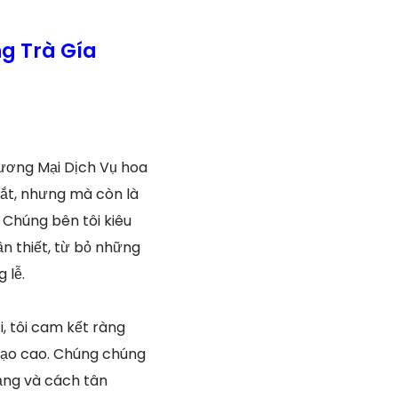
g Trà Gía
ương Mại Dịch Vụ hoa
mắt, nhưng mà còn là
 Chúng bên tôi kiêu
ần thiết, từ bỏ những
 lễ.
, tôi cam kết ràng
 tạo cao. Chúng chúng
dạng và cách tân