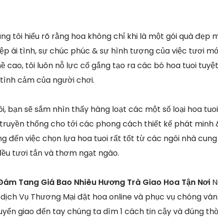
ng tôi hiểu rõ rằng hoa không chỉ khi là một gói quà đẹp 
p ái tình, sự chúc phúc & sự hình tượng của việc tươi mới
ề cao, tôi luôn nỗ lực cố gắng tạo ra các bó hoa tuoi tuyệt
tình cảm của người chơi.
i, bạn sẽ sắm nhìn thấy hàng loạt các một số loại hoa tuoi
truyền thống cho tới các phong cách thiết kế phát minh 
ng đến việc chọn lựa hoa tuoi rất tốt từ các ngôi nhà cun
đều tươi tắn và thơm ngạt ngào.
Đám Tang Giá Bao Nhiêu Hương Trà Giao Hoa Tận Nơi
N
dịch Vụ Thương Mại đặt hoa online và phục vụ chóng ván
yển giao đến tay chúng ta dìm 1 cách tin cậy và đúng thờ