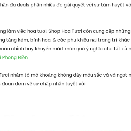
hần đa deals phần nhiều đc giải quyết với sự tâm huyết v
g làm việc hoa tươi, Shop Hoa Tươi còn cung cấp những
g tặng kèm, bình hoa, & các phụ khiếu nại trang trí khá
hoàn chỉnh hay khuyến mãi 1 món quà ý nghĩa cho tất cả
i Phong Điền
 Tươi nhằm tò mò khoảng không đầy màu sắc và và ngọt n
 đoan đem về sự chấp nhận tuyệt vời