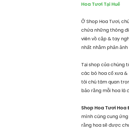
Hoa Tươi Tại Huế
Ở Shop Hoa Tươi, chú
chứa những thông điệ
viên vồ cập & tay ngh
nhất nhằm phản ảnh 
Tại shop của chúng tô
các bó hoa cổ xưa & 
tôi chú tâm quan trọ
bảo rằng mỗi hoa lá 
Shop Hoa Tươi Hoa 
mình cũng cung ứng 
rằng hoa sẽ được chu