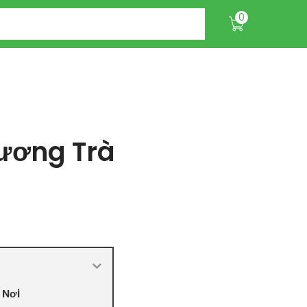
0
ương Trà
 Nơi