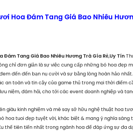
ươi Hoa Đám Tang Giá Bao Nhiêu Hươn
oa Đám Tang Giá Bao Nhiêu Hương Trà Gía Rẻ,Uy Tín
Th
hông chỉ đơn giản là sự việc cung cấp những bó hoa đẹp 
đem đến đến bạn nụ cười và sự bằng lòng hoàn hảo nhất.
ác an toàn và tin cậy của game thủ trong mọi thời điểm c
lưu niệm, đám hỏi, cho tới các event doanh nghiệp và tang
iên giàu kinh nghiệm và mê say sở hữu nghệ thuật hoa tươi
ó hoa tuoi đẹp tuyệt vời, khác biệt & mang ý nghĩa sáng
 Xu thế tiên tiến nhất trong ngành hoa để đáp ứng sự đa 