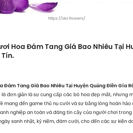
https://alo.flowers/
ươi Hoa Đám Tang Giá Bao Nhiêu Tại 
 Tín.
a Đám Tang Giá Bao Nhiêu Tại Huyện Quảng Điền Gía R
hỉ là đơn giản là sự cung cấp các bó hoa đẹp mắt, nhưng
ề mang đến game thủ nụ cười và sự bằng lòng hoàn hảo n
doanh nghiệp an toàn và đáng tin cậy của người chơi trong
ngày sanh nhật, kỷ niệm, đám cưới, cho đến các sự kiện 