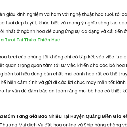
iên giàu kinh nghiệm và ham với nghệ thuật hoa tuoi, tôi 
 tuoi đẹp tuyệt, khác biệt và mang ý nghĩa sáng tạo cao.
i nhất ở ngành hoa để cung ứng sự đa dạng và cải tiến 
a Tươi Tại Thừa Thiên Huế
oa tươi của chúng tôi không chỉ có tập kết vào việc lựa c
ệt quan trọng quan tâm tới sự việc khiến cho các bó ho
ng bên tôi hiểu đúng bản chất mọi cành hoa rất có thể tr
thể hiện cảm tình và gửi đi các lời chúc may mắn tốt lành. 
trợ tư vấn để đảm bảo an toàn rằng mọi bó hoa có thiết k
a Đám Tang Giá Bao Nhiêu Tại Huyện Quảng Điền Gía R
ng Thương Mại dịch Vụ đặt hoa online và Ship hàng chóng v