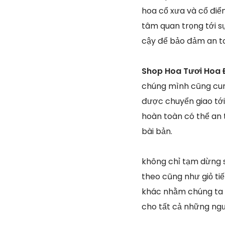
hoa cổ xưa và cổ điể
tâm quan trọng tới s
cậy để bảo đảm an t
Shop Hoa Tươi Hoa 
chúng mình cũng cun
được chuyển giao tới
hoàn toàn có thể an 
bài bản.
không chỉ tạm dừng 
theo cũng như giỏ tiế
khác nhằm chúng ta c
cho tất cả những ng