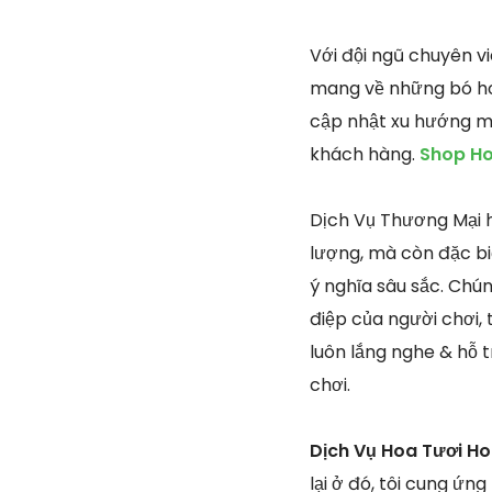
Với đội ngũ chuyên v
mang về những bó hoa
cập nhật xu hướng mớ
khách hàng.
Shop Ho
Dịch Vụ Thương Mại h
lượng, mà còn đặc bi
ý nghĩa sâu sắc. Chú
điệp của người chơi, 
luôn lắng nghe & hỗ 
chơi.
Dịch Vụ Hoa Tươi Ho
lại ở đó, tôi cung ứ