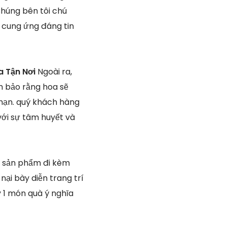
Chúng bên tôi chú
à cung ứng đáng tin
a Tận Nơi
Ngoài ra,
m bảo rằng hoa sẽ
 hạn. quý khách hàng
với sự tâm huyết và
g sản phẩm đi kèm
ại bày diễn trang trí
 1 món quà ý nghĩa