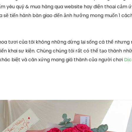
ẩm yêu quý & mua hàng qua website hay điện thoại cảm ứ
a sẽ tiến hành bàn giao đến ảnh hưởng mong muốn 1 cách
hoa tươi của tôi không những dừng lại sống cá thể nhưn
iển khai sự kiện. Chúng chúng tôi rất có thể tạo thành nhữ
khác biệt và cân xứng mang giá thành của người chơi
Dịc