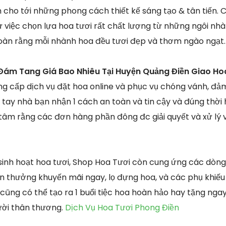
n cho tới những phong cách thiết kế sáng tạo & tân tiến. 
ự việc chọn lựa hoa tươi rất chất lượng từ những ngôi nh
oàn rằng mỗi nhành hoa đều tươi đẹp và thơm ngào ngạt.
Đám Tang Giá Bao Nhiêu Tại Huyện Quảng Điền Giao Ho
g cấp dịch vụ đặt hoa online và phục vụ chóng vánh, đả
 tay nhà bạn nhận 1 cách an toàn và tin cậy và đúng thời
tâm rằng các đơn hàng phần đông đc giải quyết và xử lý 
sinh hoạt hoa tươi, Shop Hoa Tươi còn cung ứng các dòn
n thưởng khuyến mãi ngay, lọ đựng hoa, và các phụ khiếu n
ũng có thể tạo ra 1 buổi tiệc hoa hoàn hảo hay tặng ngay
ười thân thương.
Dịch Vụ Hoa Tươi Phong Điền