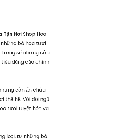
 Tận Nơi
Shop Hoa
m những bó hoa tươi
g trong số những cửa
i tiêu dùng của chính
, nhưng còn ẩn chứa
 thế hệ. Với đội ngũ
oa tươi tuyệt hảo và
ng loại, tự những bó