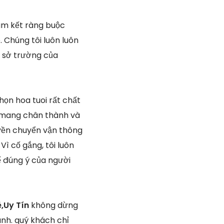
cam kết ràng buộc
 Chúng tôi luôn luôn
ở sở trường của
họn hoa tuoi rất chất
a mang chân thành và
uyền chuyển vận thông
Vì cố gắng, tôi luôn
ế đúng ý của người
ẻ,Uy Tín
không dừng
ánh. quý khách chỉ