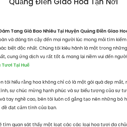
Quảng Điền Giao Hoa Tận Nơi
Đám Tang Giá Bao Nhiêu Tại Huyện Quảng Điền Giao Hoa
toàn và đáng tin cậy đến mọi người lúc mong mỏi tìm kiế
ác biệt độc nhất. Chúng tôi kiêu hãnh là một trong nhữn
t, cung ứng dịch vụ rất tốt & mang lại niềm vui đến ngườ
Tươi Tại Huế
ên tôi hiểu rằng hoa không chỉ có là một gói quà đẹp mắt
tình, sự chúc mừng hạnh phúc và sự biểu tượng của sự tươi
và tay nghề cao, bên tôi luôn cố gắng tạo nên những bó h
ể đề đạt cảm tình của bạn.
ẽ tìm quan sát thấy một loạt các các loại hoa tươi đa chủ