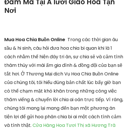
Đám Ma Tại A lưới Giao Hoa Tận
Nơi
Mua Hoa Chia Buồn Online
Trong các thời gian âu
sầu & hi sinh, câu hỏi đưa hoa chia bi quan khi là 1
cách nhằm thể hiện đáy tri ân, sự chia sẻ và cảm tình
thâm thúy với mái ấm gia đình & đồng đội của bạn sẽ
tắt hơi. Ở Thương Mại dịch Vụ Hoa Chia Buồn Online
của chúng tôi, tôi hiểu đúng bản chất lúc bấy giờ bạn
có thể chạm mặt khó khăn trong những công việc
thăm viếng & chuyển lời chia ai oán trực tiếp. Vì ráng,
chúng tôi mang lại mang đến bạn một phương án
tiện lợi để gửi hoa phân chia bi ai một cách tình cảm
và tình thật.
Cửa Hàng Hoa Tươi Thị xã Hương Trà