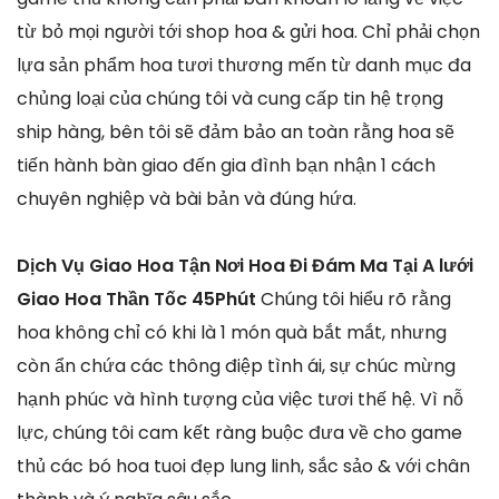
từ bỏ mọi người tới shop hoa & gửi hoa. Chỉ phải chọn
lựa sản phẩm hoa tươi thương mến từ danh mục đa
chủng loại của chúng tôi và cung cấp tin hệ trọng
ship hàng, bên tôi sẽ đảm bảo an toàn rằng hoa sẽ
tiến hành bàn giao đến gia đình bạn nhận 1 cách
chuyên nghiệp và bài bản và đúng hứa.
Dịch Vụ Giao Hoa Tận Nơi Hoa Đi Đám Ma Tại A lưới
Giao Hoa Thần Tốc 45Phút
Chúng tôi hiểu rõ rằng
hoa không chỉ có khi là 1 món quà bắt mắt, nhưng
còn ẩn chứa các thông điệp tình ái, sự chúc mừng
hạnh phúc và hình tượng của việc tươi thế hệ. Vì nỗ
lực, chúng tôi cam kết ràng buộc đưa về cho game
thủ các bó hoa tuoi đẹp lung linh, sắc sảo & với chân