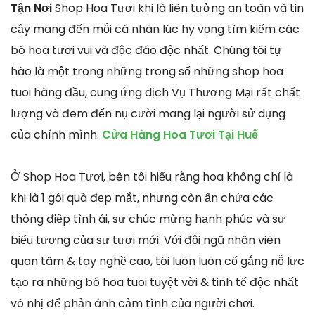
Tận Nơi
Shop Hoa Tươi khi là liên tưởng an toàn và tin
cậy mang đến mỗi cá nhân lúc hy vọng tìm kiếm các
bó hoa tươi vui và độc đáo độc nhất. Chúng tôi tự
hào là một trong những trong số những shop hoa
tuoi hàng đầu, cung ứng dịch Vụ Thương Mại rất chất
lượng và đem đến nụ cười mang lại người sử dụng
của chính mình.
Cửa Hàng Hoa Tươi Tại Huế
Ở Shop Hoa Tươi, bên tôi hiểu rằng hoa không chỉ là
khi là 1 gói quà đẹp mắt, nhưng còn ẩn chứa các
thông điệp tình ái, sự chúc mừng hạnh phúc và sự
biểu tượng của sự tươi mới. Với đội ngũ nhân viên
quan tâm & tay nghề cao, tôi luôn luôn cố gắng nỗ lực
tạo ra những bó hoa tuoi tuyệt vời & tinh tế độc nhất
vô nhị để phản ánh cảm tình của người chơi.