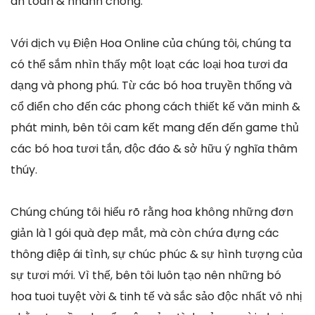
an toàn & nhanh chóng.
Với dịch vụ Điện Hoa Online của chúng tôi, chúng ta
có thể sắm nhìn thấy một loạt các loại hoa tươi đa
dạng và phong phú. Từ các bó hoa truyền thống và
cổ điển cho đến các phong cách thiết kế văn minh &
phát minh, bên tôi cam kết mang đến đến game thủ
các bó hoa tươi tắn, độc đáo & sở hữu ý nghĩa thâm
thúy.
Chúng chúng tôi hiểu rõ rằng hoa không những đơn
giản là 1 gói quà đẹp mắt, mà còn chứa đựng các
thông điệp ái tình, sự chúc phúc & sự hình tượng của
sự tươi mới. Vì thế, bên tôi luôn tạo nên những bó
hoa tuoi tuyệt vời & tinh tế và sắc sảo độc nhất vô nhị