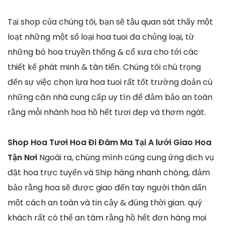
Tại shop của chúng tôi, bạn sẽ tậu quan sát thấy một
loạt những một số loại hoa tuoi đa chủng loại, từ
những bó hoa truyền thống & cổ xưa cho tới các
thiết kế phát minh & tân tiến. Chúng tôi chú trọng
đến sự việc chọn lựa hoa tuoi rất tốt trường đoản cú
những căn nhà cung cấp uy tín để đảm bảo an toàn
rằng mỗi nhành hoa hồ hết tươi đẹp và thơm ngát.
Shop Hoa Tươi Hoa Đi Đám Ma Tại A lưới Giao Hoa
Tận Nơi
Ngoài ra, chúng mình cũng cung ứng dịch vụ
đặt hoa trực tuyến và Ship hàng nhanh chóng, đảm
bảo rằng hoa sẽ được giao đến tay người thân dấn
một cách an toàn và tin cậy & đúng thời gian. quý
khách rất có thể an tâm rằng hồ hết đơn hàng mọi