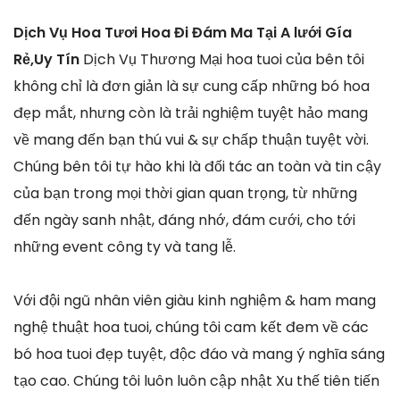
Dịch Vụ Hoa Tươi Hoa Đi Đám Ma Tại A lưới Gía
Rẻ,Uy Tín
Dịch Vụ Thương Mại hoa tuoi của bên tôi
không chỉ là đơn giản là sự cung cấp những bó hoa
đẹp mắt, nhưng còn là trải nghiệm tuyệt hảo mang
về mang đến bạn thú vui & sự chấp thuận tuyệt vời.
Chúng bên tôi tự hào khi là đối tác an toàn và tin cậy
của bạn trong mọi thời gian quan trọng, từ những
đến ngày sanh nhật, đáng nhớ, đám cưới, cho tới
những event công ty và tang lễ.
Với đội ngũ nhân viên giàu kinh nghiệm & ham mang
nghệ thuật hoa tuoi, chúng tôi cam kết đem về các
bó hoa tuoi đẹp tuyệt, độc đáo và mang ý nghĩa sáng
tạo cao. Chúng tôi luôn luôn cập nhật Xu thế tiên tiến